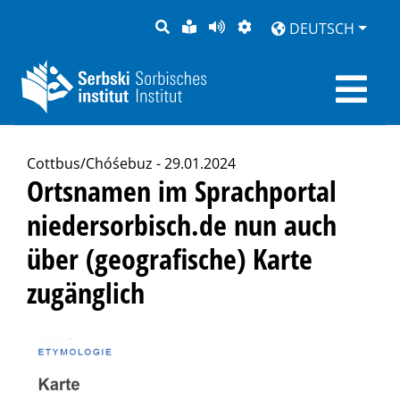
SUCHE
LEICHTE
SEITE
DARSTELLUNG
DEUTSCH
SPRACHE
VORLESEN
Cottbus/Chóśebuz - 29.01.2024
Ortsnamen im Sprachportal
niedersorbisch.de nun auch
über (geografische) Karte
zugänglich