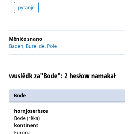
pytanje
Měniće snano
Baden
,
Bure
,
de
,
Pole
wuslědk za"Bode": 2 hesłow namakał
Bode
hornjoserbsce
Bode (rěka)
kontinent
Europa