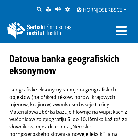
PYTANJE
LOCHKA
STRONU
ZWOBRAZNJENJE
HORNJOSERBSCE
RĚČ
PŘEDČITAĆ
Datowa banka geografiskich
eksonymow
Geografiske eksonymy su mjena geografiskich
objektow (na přikład rěkow, horow, krajowych
mjenow, krajinow) zwonka serbskeje Łužicy.
Materialowa zběrka bazuje hłownje na wupiskach z
wučbnicow za geografiju 5. do 10. lětnika kaž tež ze
słownikow, mjez druhim z „Němsko-
hornjoserbskeho słownika noweje leksiki“, a na