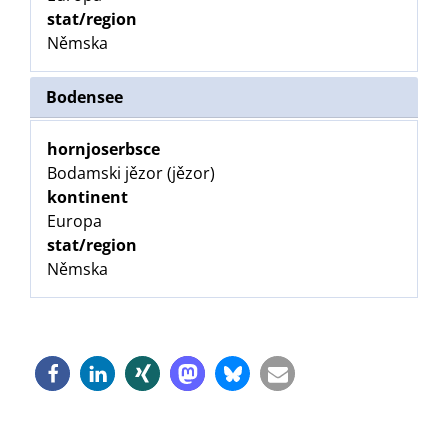
stat/region
Němska
Bodensee
hornjoserbsce
Bodamski jězor (jězor)
kontinent
Europa
stat/region
Němska