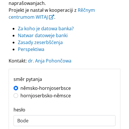
naprašowanjach.
Projekt je nastał w kooperaciji z
Rěčnym
centrumom WITAJ
.
Za koho je datowa banka?
Natwar datoweje banki
Zasady zeserbšćenja
Perspektiwa
Kontakt:
dr. Anja Pohončowa
směr pytanja
němsko-hornjoserbsce
hornjoserbsko-němsce
hesło