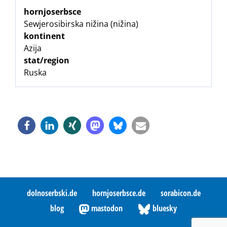
hornjoserbsce
Sewjerosibirska nižina (nižina)
kontinent
Azija
stat/region
Ruska
dolnoserbski.de
hornjoserbsce.de
sorabicon.de
blog
mastodon
bluesky