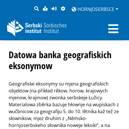
PYTANJE
LOCHKA
STRONU
ZWOBRAZNJENJE
HORNJOSERBSCE
RĚČ
PŘEDČITAĆ
Datowa banka geografiskich
eksonymow
Geografiske eksonymy su mjena geografiskich
objektow (na přikład rěkow, horow, krajowych
mjenow, krajinow) zwonka serbskeje Łužicy.
Materialowa zběrka bazuje hłownje na wupiskach z
wučbnicow za geografiju 5. do 10. lětnika kaž tež ze
słownikow, mjez druhim z „Němsko-
hornjoserbskeho słownika noweje leksiki“, a na