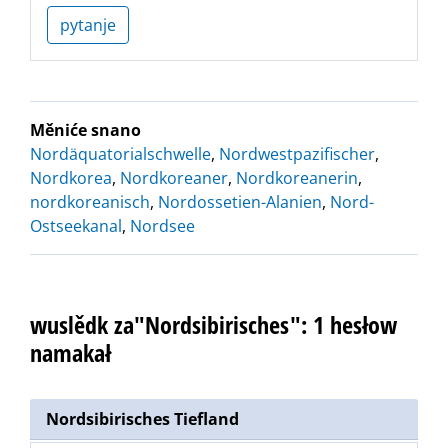
pytanje
Měniće snano
Nordäquatorialschwelle
,
Nordwestpazifischer
,
Nordkorea
,
Nordkoreaner
,
Nordkoreanerin
,
nordkoreanisch
,
Nordossetien-Alanien
,
Nord-
Ostseekanal
,
Nordsee
wuslědk za"Nordsibirisches": 1 hesłow
namakał
Nordsibirisches Tiefland