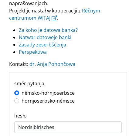
naprašowanjach.
Projekt je nastał w kooperaciji z
Rěčnym
centrumom WITAJ
.
Za koho je datowa banka?
Natwar datoweje banki
Zasady zeserbšćenja
Perspektiwa
Kontakt:
dr. Anja Pohončowa
směr pytanja
němsko-hornjoserbsce
hornjoserbsko-němsce
hesło