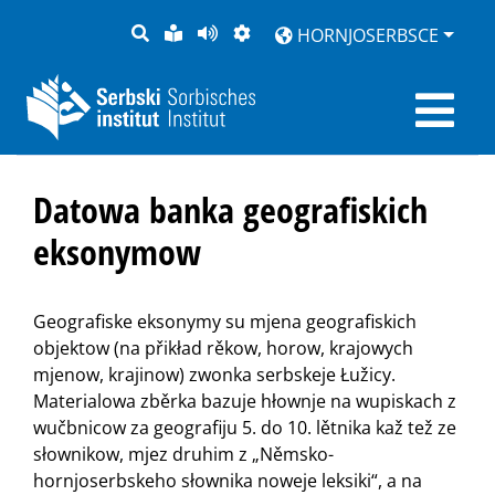
PYTANJE
LOCHKA
STRONU
ZWOBRAZNJENJE
HORNJOSERBSCE
RĚČ
PŘEDČITAĆ
Datowa banka geografiskich
eksonymow
Geografiske eksonymy su mjena geografiskich
objektow (na přikład rěkow, horow, krajowych
mjenow, krajinow) zwonka serbskeje Łužicy.
Materialowa zběrka bazuje hłownje na wupiskach z
wučbnicow za geografiju 5. do 10. lětnika kaž tež ze
słownikow, mjez druhim z „Němsko-
hornjoserbskeho słownika noweje leksiki“, a na