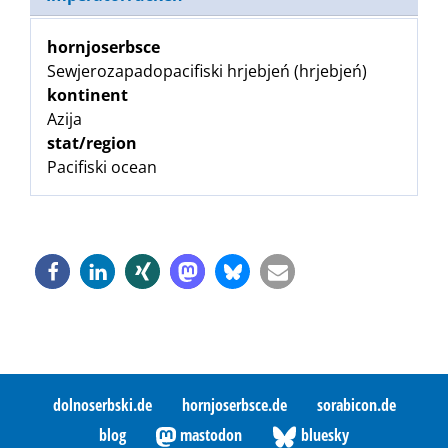
hornjoserbsce
Sewjerozapadopacifiski hrjebjeń (hrjebjeń)
kontinent
Azija
stat/region
Pacifiski ocean
dolnoserbski.de
hornjoserbsce.de
sorabicon.de
blog
mastodon
bluesky