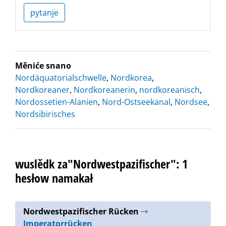
pytanje
Měniće snano
Nordäquatorialschwelle
,
Nordkorea
,
Nordkoreaner
,
Nordkoreanerin
,
nordkoreanisch
,
Nordossetien-Alanien
,
Nord-Ostseekanal
,
Nordsee
,
Nordsibirisches
wuslědk za"Nordwestpazifischer": 1
hesłow namakał
Nordwestpazifischer Rücken
Imperatorrücken