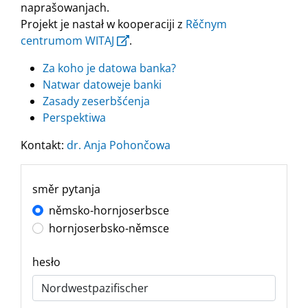
naprašowanjach.
Projekt je nastał w kooperaciji z
Rěčnym
centrumom WITAJ
.
Za koho je datowa banka?
Natwar datoweje banki
Zasady zeserbšćenja
Perspektiwa
Kontakt:
dr. Anja Pohončowa
směr pytanja
němsko-hornjoserbsce
hornjoserbsko-němsce
hesło