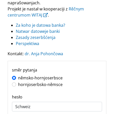
naprašowanjach.
Projekt je nastał w kooperaciji z
Rěčnym
centrumom WITAJ
.
Za koho je datowa banka?
Natwar datoweje banki
Zasady zeserbšćenja
Perspektiwa
Kontakt:
dr. Anja Pohončowa
směr pytanja
němsko-hornjoserbsce
hornjoserbsko-němsce
hesło