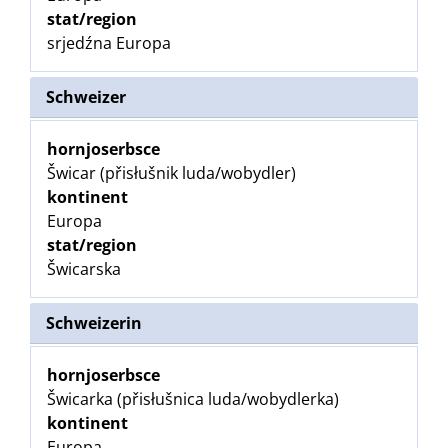
stat/region
srjedźna Europa
Schweizer
hornjoserbsce
Šwicar (přisłušnik luda/wobydler)
kontinent
Europa
stat/region
Šwicarska
Schweizerin
hornjoserbsce
Šwicarka (přisłušnica luda/wobydlerka)
kontinent
Europa