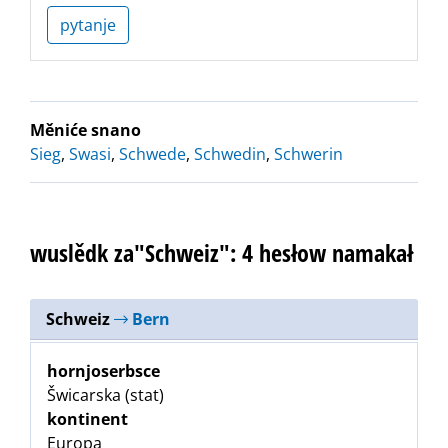
pytanje
Měniće snano
Sieg
,
Swasi
,
Schwede
,
Schwedin
,
Schwerin
wuslědk za"Schweiz": 4 hesłow namakał
Schweiz
Bern
hornjoserbsce
Šwicarska (stat)
kontinent
Europa