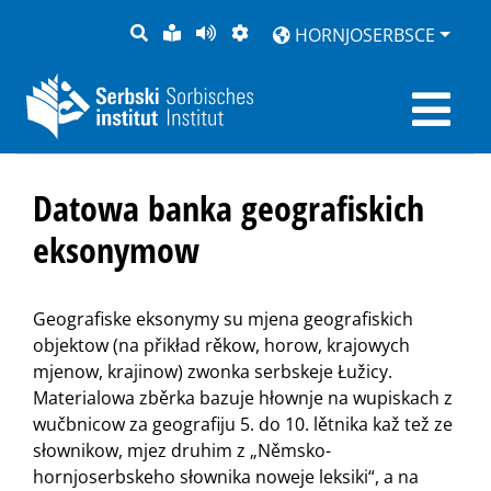
PYTANJE
LOCHKA
STRONU
ZWOBRAZNJENJE
HORNJOSERBSCE
RĚČ
PŘEDČITAĆ
Datowa banka geografiskich
eksonymow
Geografiske eksonymy su mjena geografiskich
objektow (na přikład rěkow, horow, krajowych
mjenow, krajinow) zwonka serbskeje Łužicy.
Materialowa zběrka bazuje hłownje na wupiskach z
wučbnicow za geografiju 5. do 10. lětnika kaž tež ze
słownikow, mjez druhim z „Němsko-
hornjoserbskeho słownika noweje leksiki“, a na