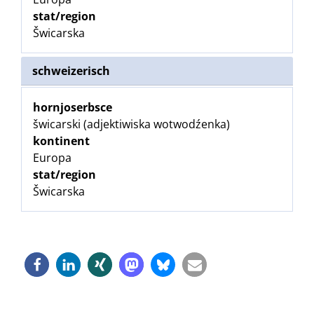
stat/region
Šwicarska
schweizerisch
hornjoserbsce
šwicarski (adjektiwiska wotwodźenka)
kontinent
Europa
stat/region
Šwicarska