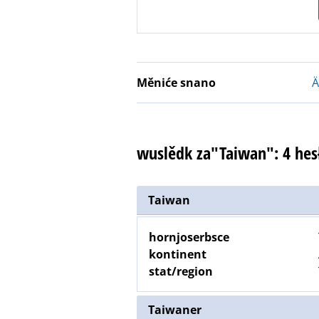
Měniće snano
Ä
wuslědk za"Taiwan": 4 he
Taiwan
hornjoserbsce
kontinent
stat/region
Taiwaner