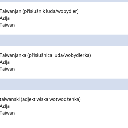
Taiwanjan (přisłušnik luda/wobydler)
Azija
Taiwan
Taiwanjanka (přisłušnica luda/wobydlerka)
Azija
Taiwan
taiwanski (adjektiwiska wotwodźenka)
Azija
Taiwan