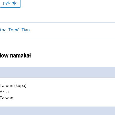
pytanje
tna
,
Tomé
,
Tian
słow namakał
Taiwan (kupa)
Azija
Taiwan