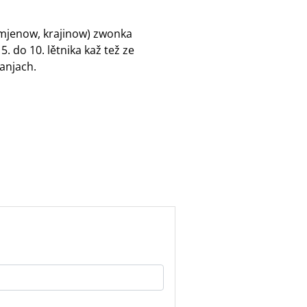
 mjenow, krajinow) zwonka
 do 10. lětnika kaž tež ze
anjach.