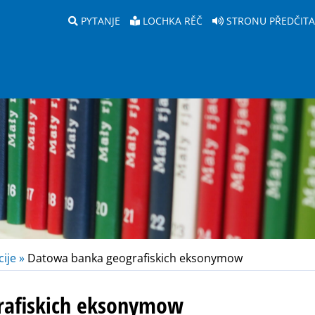
PYTANJE
LOCHKA RĚČ
STRONU PŘEDČIT
ije »
Datowa banka geografiskich eksonymow
rafiskich eksonymow