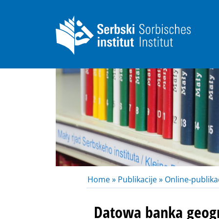
Home »
Publikacije »
Online-publikac
Datowa banka geog