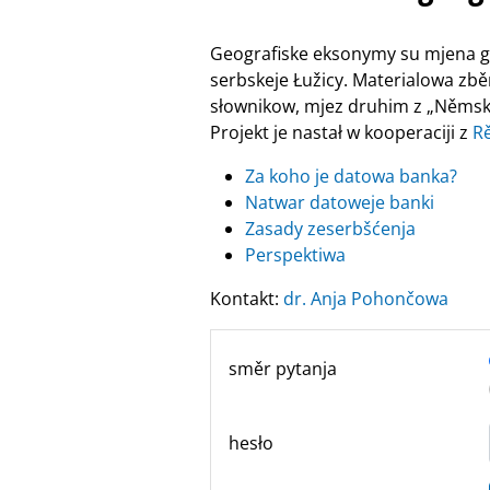
Geografiske eksonymy su mjena ge
serbskeje Łužicy. Materialowa zbě
słownikow, mjez druhim z „Němsko
Projekt je nastał w kooperaciji z
R
Za koho je datowa banka?
Natwar datoweje banki
Zasady zeserbšćenja
Perspektiwa
Kontakt:
dr. Anja Pohončowa
směr pytanja
hesło