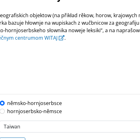
ografiskich objektow (na přikład rěkow, horow, krajowych
rka bazuje hłownje na wupiskach z wučbnicow za geografiju 5.
-hornjoserbskeho słownika noweje leksiki“, a na naprašow
ěčnym centrumom WITAJ
.
němsko-hornjoserbsce
hornjoserbsko-němsce