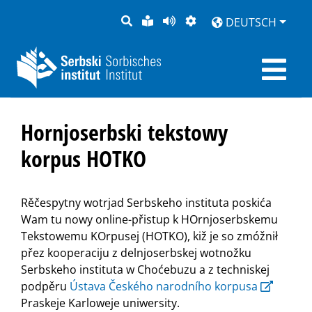
SUCHE
LEICHTE
SEITE
DARSTELLUNG
DEUTSCH
SPRACHE
VORLESEN
Hornjoserbski tekstowy
korpus HOTKO
Rěčespytny wotrjad Serbskeho instituta poskića
Wam tu nowy online-přistup k HOrnjoserbskemu
Tekstowemu KOrpusej (HOTKO), kiž je so zmóžnił
přez kooperaciju z delnjoserbskej wotnožku
Serbskeho instituta w Choćebuzu a z techniskej
podpěru
Ústava Českého narodního korpusa
Praskeje Karloweje uniwersity.