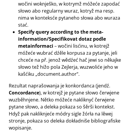
wočini woknješko, w kotrymž móžeće zapodać
słowo abo regularny wuraz, kotryž ma resp.
nima w konteksće pytaneho słowa abo wuraza
stać.
Specify query according to the meta-
information/Specifikovat dotaz podle
metainformaci
– wočini lisćinu, w kotrejž
móžeće wubrać dźěle korpusa za pytanje, jeli
chceće na př. jenož wědźeć hač jewi so někajke
słowo tež hižo pola Zejlerja, wuzwoliće jeho w
kašćiku „document.author“.
Rezultat naprašowanja je konkordanca (jendź.
Concordance
), w kotrejž je pytane słowo čerwjene
wuzběhnjene. Nětko móžeće nakliknyć čerwjene
pytane słowo, a deleka pokaza so šěrši kontekst.
Hdyž pak nakliknjeće módry sigle žórła na lěwej
stronje, pokaza so deleka dokładniše bibliografiske
wopisanje.