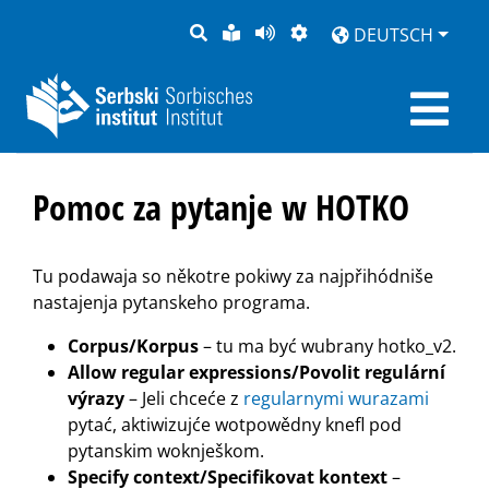
SUCHE
LEICHTE
SEITE
DARSTELLUNG
DEUTSCH
SPRACHE
VORLESEN
Pomoc za pytanje w HOTKO
Tu podawaja so někotre pokiwy za najpřihódniše
nastajenja pytanskeho programa.
Corpus/Korpus
– tu ma być wubrany hotko_v2.
Allow regular expressions/Povolit regulární
výrazy
– Jeli chceće z
regularnymi wurazami
pytać, aktiwizujće wotpowědny knefl pod
pytanskim woknješkom.
Specify context/Specifikovat kontext
–