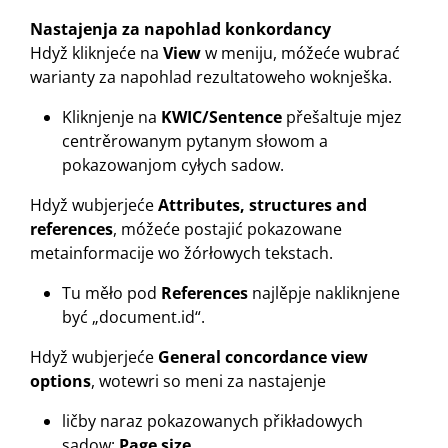
Nastajenja za napohlad konkordancy
Hdyž kliknjeće na
View
w meniju, móžeće wubrać
warianty za napohlad rezultatoweho woknješka.
Kliknjenje na
KWIC/Sentence
přešaltuje mjez
centrěrowanym pytanym słowom a
pokazowanjom cyłych sadow.
Hdyž wubjerjeće
Attributes, structures and
references
, móžeće postajić pokazowane
metainformacije wo žórłowych tekstach.
Tu měło pod
References
najlěpje nakliknjene
być „document.id“.
Hdyž wubjerjeće
General concordance view
options
, wotewri so meni za nastajenje
ličby naraz pokazowanych přikładowych
sadow:
Page size
,