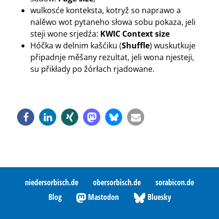
wulkosće konteksta, kotryž so naprawo a
nalěwo wot pytaneho słowa sobu pokaza, jeli
steji wone srjedźa:
KWIC Context size
Hóčka w delnim kašćiku (
Shuffle
) wuskutkuje
připadnje měšany rezultat, jeli wona njesteji,
su přikłady po žórłach rjadowane.
niedersorbisch.de
obersorbisch.de
sorabicon.de
Blog
Mastodon
Bluesky