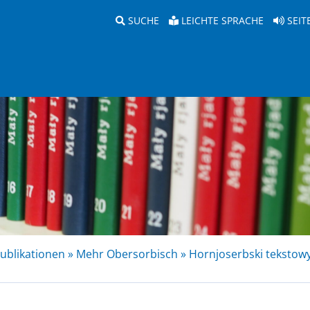
SUCHE
LEICHTE SPRACHE
SEIT
ublikationen »
Mehr Obersorbisch »
Hornjoserbski tekstow