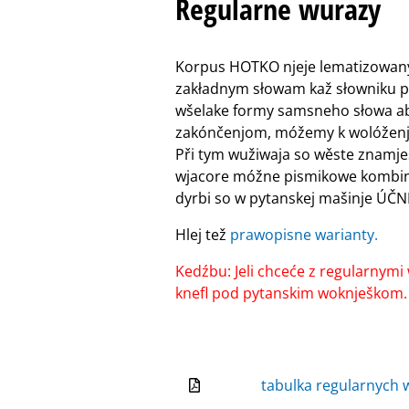
Regularne wurazy
Korpus HOTKO njeje lematizowany,
zakładnym słowam kaž słowniku 
wšelake formy samsneho słowa abo
zakónčenjom, móžemy k wolóženj
Při tym wužiwaja so wěste znamješ
wjacore móžne pismikowe kombina
dyrbi so w pytanskej mašinje ÚČN
Hlej tež
prawopisne warianty.
Kedźbu: Jeli chceće z regularnym
knefl pod pytanskim woknješkom.
tabulka regularnych