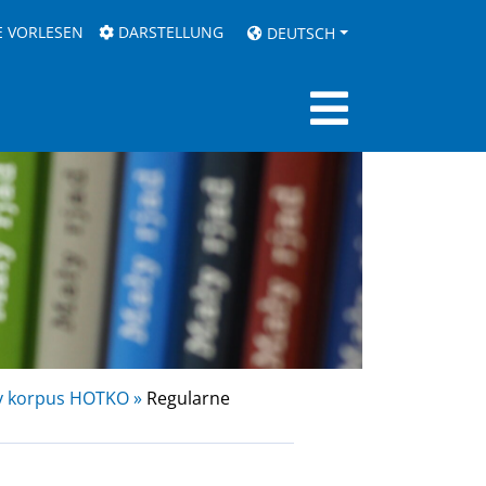
E VORLESEN
DARSTELLUNG
DEUTSCH
y korpus HOTKO »
Regularne