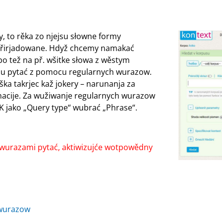
 to rěka zo njejsu słowne formy
přirjadowane. Hdyž chcemy namakać
 tež na př. wšitke słowa z wěstym
u pytać z pomocu regularnych wurazow.
ka takrjec kaž jokery – narunanja za
cije. Za wužiwanje regularnych wurazow
K jako „Query type“ wubrać „Phrase“.
i wurazami pytać, aktiwizujće wotpowědny
 wurazow