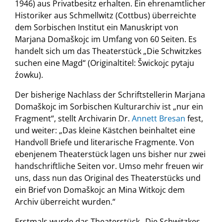
1946) aus Privatbesitz erhalten. Ein ehrenamtlicher
Historiker aus Schmellwitz (Cottbus) überreichte
dem Sorbischen Institut ein Manuskript von
Marjana Domaškojc im Umfang von 60 Seiten. Es
handelt sich um das Theaterstück „Die Schwitzkes
suchen eine Magd“ (Originaltitel: Šwickojc pytaju
źowku).
Der bisherige Nachlass der Schriftstellerin Marjana
Domaškojc im Sorbischen Kulturarchiv ist „nur ein
Fragment“, stellt Archivarin Dr.
Annett Bresan
fest,
und weiter: „Das kleine Kästchen beinhaltet eine
Handvoll Briefe und literarische Fragmente. Von
ebenjenem Theaterstück lagen uns bisher nur zwei
handschriftliche Seiten vor. Umso mehr freuen wir
uns, dass nun das Original des Theaterstücks und
ein Brief von Domaškojc an Mina Witkojc dem
Archiv überreicht wurden.“
Erstmals wurde das Theaterstück „Die Schwitzkes