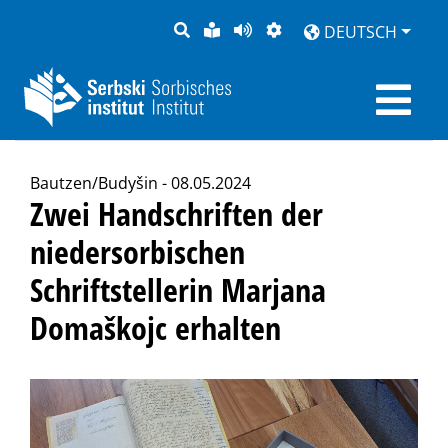
SUCHE
LEICHTE
SEITE
DARSTELLUNG
DEUTSCH
SPRACHE
VORLESEN
Bautzen/Budyšin - 08.05.2024
Zwei Handschriften der
niedersorbischen
Schriftstellerin Marjana
Domaškojc erhalten