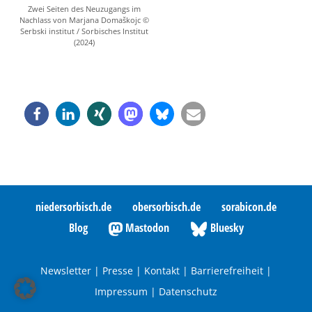
Zwei Seiten des Neuzugangs im
Nachlass von Marjana Domaškojc ©
Serbski institut / Sorbisches Institut
(2024)
niedersorbisch.de
obersorbisch.de
sorabicon.de
Blog
Mastodon
Bluesky
Newsletter
|
Presse
|
Kontakt
|
Barrierefreiheit
|
Impressum
|
Datenschutz