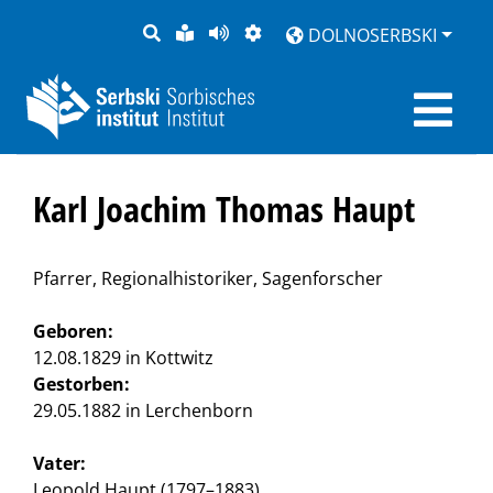
PYTANJE
LAŽKA
BOK
PŚEDSTAJENJE
DOLNOSERBSKI
RĚC
PŚEDCYTAŚ
Karl Joachim Thomas Haupt
Pfarrer, Regionalhistoriker, Sagenforscher
Geboren:
12.08.1829 in Kottwitz
Gestorben:
29.05.1882 in Lerchenborn
Vater:
Leopold Haupt (1797–1883)