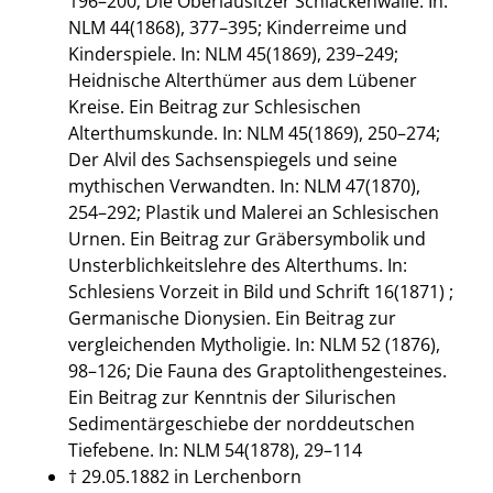
196–200; Die Oberlausitzer Schlackenwälle. In:
NLM 44(1868), 377–395; Kinderreime und
Kinderspiele. In: NLM 45(1869), 239–249;
Heidnische Alterthümer aus dem Lübener
Kreise. Ein Beitrag zur Schlesischen
Alterthumskunde. In: NLM 45(1869), 250–274;
Der Alvil des Sachsenspiegels und seine
mythischen Verwandten. In: NLM 47(1870),
254–292; Plastik und Malerei an Schlesischen
Urnen. Ein Beitrag zur Gräbersymbolik und
Unsterblichkeitslehre des Alterthums. In:
Schlesiens Vorzeit in Bild und Schrift 16(1871) ;
Germanische Dionysien. Ein Beitrag zur
vergleichenden Mytholigie. In: NLM 52 (1876),
98–126; Die Fauna des Graptolithengesteines.
Ein Beitrag zur Kenntnis der Silurischen
Sedimentärgeschiebe der norddeutschen
Tiefebene. In: NLM 54(1878), 29–114
† 29.05.1882 in Lerchenborn