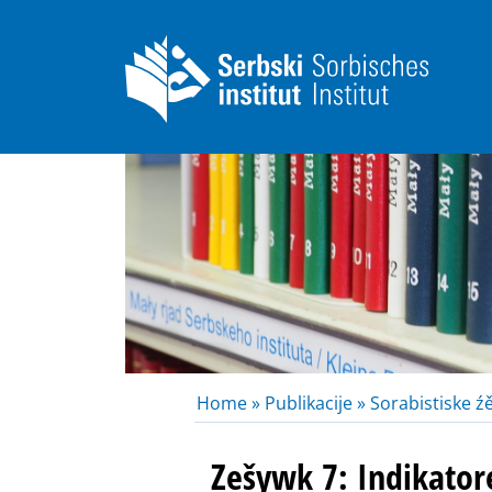
Home »
Publikacije »
Sorabistiske ź
Zešywk 7: Indikator