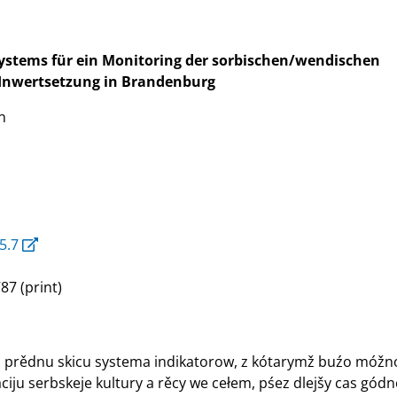
ystems für ein Monitoring der sorbischen/wendischen
 Inwertsetzung in Brandenburg
n
5.7
87 (print)
ri prědnu skicu systema indikatorow, z kótarymž buźo móžn
aciju serbskeje kultury a rěcy we cełem, pśez dlejšy cas gó