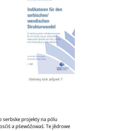
titelowy bok zešywk 7
o serbske projekty na pólu
dnosćiś a pśewóźowaś. Te jědrowe