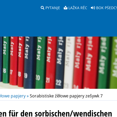
PYTANJE
LAŽKA RĚC
BOK PŚEDC
ěłowe papjery »
Sorabistiske źěłowe papjery zešywk 7
en für den sorbischen/wendischen