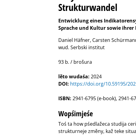
Strukturwandel
Entwicklung eines Indikatorens
Sprache und Kultur sowie ihrer
Daniel Häfner, Carsten Schürman
wud. Serbski institut
93 b. / brošura
lěto wudaśa:
2024
DOI:
https://doi.org/10.59195/202
ISBN:
2941-6795 (e-book), 2941-67
Wopśimjeśe
Toś ta how pśedlažeca studija ce
strukturneje změny, kaž teke situ