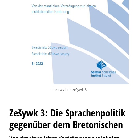
titelowy bok zešywk 3
Zešywk 3: Die Sprachenpolitik
gegenüber dem Bretonischen
Von der staatlichen Verdrängung zur lokalen