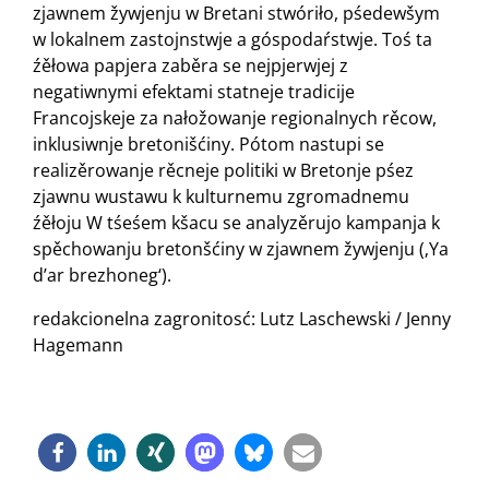
zjawnem žywjenju w Bretani stwóriło, pśedewšym
w lokalnem zastojnstwje a góspodaŕstwje. Toś ta
źěłowa papjera zaběra se nejpjerwjej z
negatiwnymi efektami statneje tradicije
Francojskeje za nałožowanje regionalnych rěcow,
inklusiwnje bretonišćiny. Pótom nastupi se
realizěrowanje rěcneje politiki w Bretonje pśez
zjawnu wustawu k kulturnemu zgromadnemu
źěłoju W tśeśem kšacu se analyzěrujo kampanja k
spěchowanju bretonšćiny w zjawnem žywjenju (‚Ya
d’ar brezhoneg‘).
redakcionelna zagronitosć: Lutz Laschewski / Jenny
Hagemann