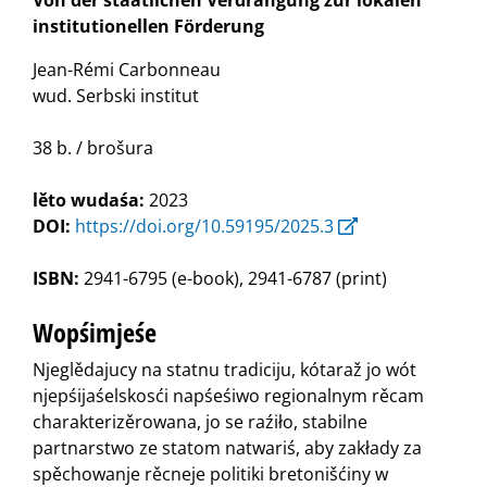
institutionellen Förderung
Jean-Rémi Carbonneau
wud. Serbski institut
38 b. / brošura
lěto wudaśa:
2023
DOI:
https://doi.org/10.59195/2025.3
ISBN:
2941-6795 (e-book), 2941-6787 (print)
Wopśimjeśe
Njeglědajucy na statnu tradiciju, kótaraž jo wót
njepśijaśelskosći napśeśiwo regionalnym rěcam
charakterizěrowana, jo se raźiło, stabilne
partnarstwo ze statom natwariś, aby zakłady za
spěchowanje rěcneje politiki bretonišćiny w