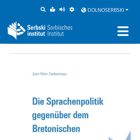
PYTANJE
LAŽKA
BOK
PŚEDSTAJENJE
DOLNOSERBSKI
RĚC
PŚEDCYTAŚ