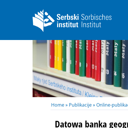
Home »
Publikacije »
Online-publikac
Datowa banka geog