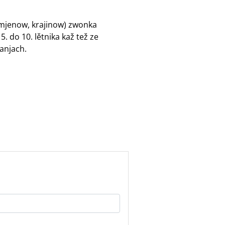
 mjenow, krajinow) zwonka
 do 10. lětnika kaž tež ze
anjach.