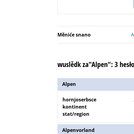
Měniće snano
A
wuslědk za"Alpen": 3 hes
Alpen
hornjoserbsce
kontinent
stat/region
Alpenvorland