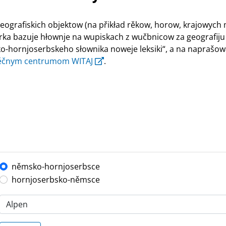
ografiskich objektow (na přikład rěkow, horow, krajowych
rka bazuje hłownje na wupiskach z wučbnicow za geografiju 5.
-hornjoserbskeho słownika noweje leksiki“, a na naprašow
ěčnym centrumom WITAJ
.
němsko-hornjoserbsce
hornjoserbsko-němsce