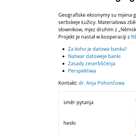
Geografiske eksonymy su mjena ge
serbskeje Łužicy. Materialowa zbě
słownikow, mjez druhim z „Němsko
Projekt je nastał w kooperaciji z
R
Za koho je datowa banka?
Natwar datoweje banki
Zasady zeserbšćenja
Perspektiwa
Kontakt:
dr. Anja Pohončowa
směr pytanja
hesło