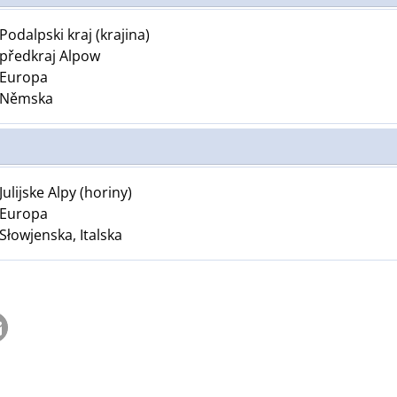
Podalpski kraj (krajina)
předkraj Alpow
Europa
Němska
Julijske Alpy (horiny)
Europa
Słowjenska, Italska