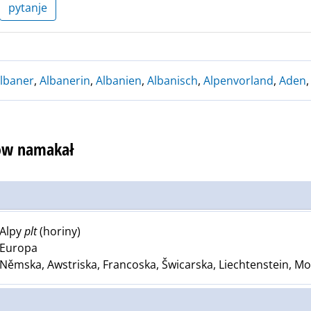
pytanje
lbaner
,
Albanerin
,
Albanien
,
Albanisch
,
Alpenvorland
,
Aden
łow namakał
Alpy
plt
(horiny)
Europa
Němska, Awstriska, Francoska, Šwicarska, Liechtenstein, Mo