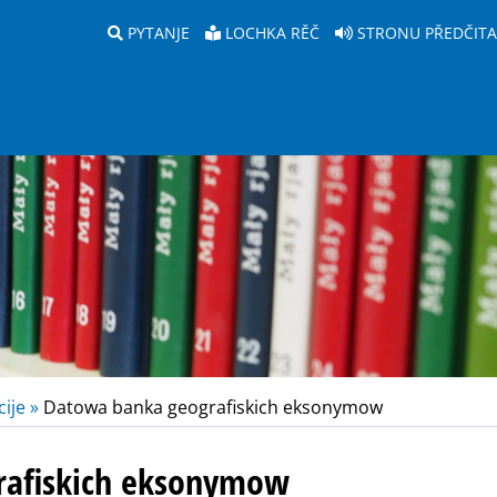
PYTANJE
LOCHKA RĚČ
STRONU PŘEDČIT
ije »
Datowa banka geografiskich eksonymow
rafiskich eksonymow