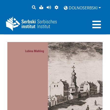
PYTANJE
LAŽKA
BOK
PŚEDSTAJENJE
DOLNOSERBSKI
RĚC
PŚEDCYTAŚ