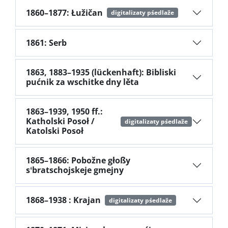
1860–1877: Łužičan
digitalizaty pśedlaže
1861: Serb
1863, 1883–1935 (lückenhaft): Bibliski
pućnik za wschitke dny lěta
1863–1939, 1950 ff.:
Katholski Posoł /
digitalizaty pśedlaže
Katolski Posoł
1865–1866: Pobožne głoßy
sʻbratschojskeje gmejny
1868–1938 : Krajan
digitalizaty pśedlaže