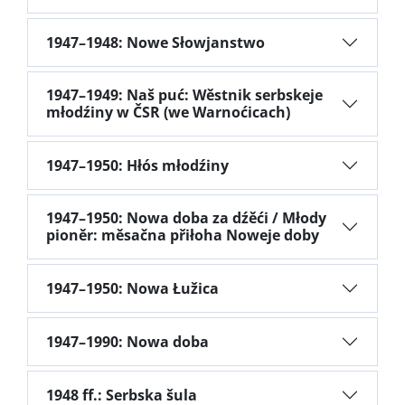
1947–1948: Nowe Słowjanstwo
1947–1949: Naš puć: Wěstnik serbskeje
młodźiny w ČSR (we Warnoćicach)
1947–1950: Hłós młodźiny
1947–1950: Nowa doba za dźěći / Młody
pioněr: měsačna přiłoha Noweje doby
1947–1950: Nowa Łužica
1947–1990: Nowa doba
1948 ff.: Serbska šula