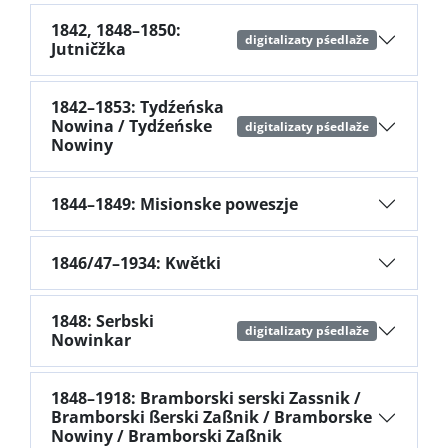
1842, 1848–1850:
digitalizaty pśedlaže
Jutničžka
1842–1853: Tydźeńska
Nowina / Tydźeńske
digitalizaty pśedlaže
Nowiny
1844–1849: Misionske poweszje
1846/47–1934: Kwětki
1848: Serbski
digitalizaty pśedlaže
Nowinkar
1848–1918: Bramborski serski Zassnik /
Bramborski ßerski Zaßnik / Bramborske
Nowiny / Bramborski Zaßnik