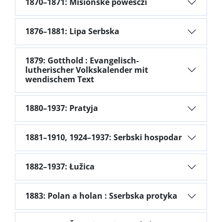
1870–1871: Misionske powescźi
1876–1881: Lipa Serbska
1879: Gotthold : Evangelisch-
lutherischer Volkskalender mit
wendischem Text
1880–1937: Pratyja
1881–1910, 1924–1937: Serbski hospodar
1882–1937: Łužica
1883: Polan a holan : Sserbska protyka