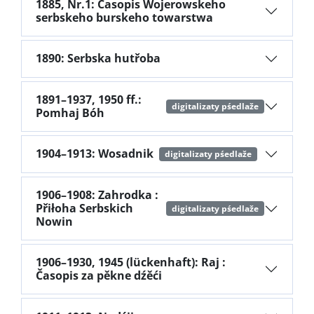
1885, Nr.1: Časopis Wojerowskeho
serbskeho burskeho towarstwa
1890: Serbska hutřoba
1891–1937, 1950 ff.:
digitalizaty pśedlaže
Pomhaj Bóh
1904–1913: Wosadnik
digitalizaty pśedlaže
1906–1908: Zahrodka :
Přiłoha Serbskich
digitalizaty pśedlaže
Nowin
1906–1930, 1945 (lückenhaft): Raj :
Časopis za pěkne dźěći