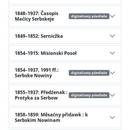
1848–1937: Časopis
digitalizaty pśedlaže
Maćicy Serbskeje
1849–1852: Sernicžka
1854–1915: Misionski Posoł
1854–1937, 1991 ff.:
digitalizaty pśedlaže
Serbske Nowiny
1855–1937: Předźenak :
digitalizaty pśedlaže
Protyka za Serbow
1858–1859: Měsaćny přidawk : k
Serbskim Nowinam