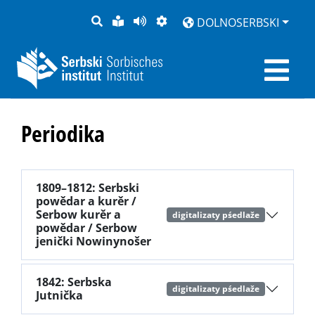
PYTANJE
LAŽKA
BOK
PŚEDSTAJENJE
DOLNOSERBSKI
RĚC
PŚEDCYTAŚ
Periodika
1809–1812: Serbski
powědar a kurěr /
Serbow kurěr a
digitalizaty pśedlaže
powědar / Serbow
jenički Nowinynošer
1842: Serbska
digitalizaty pśedlaže
Jutnička