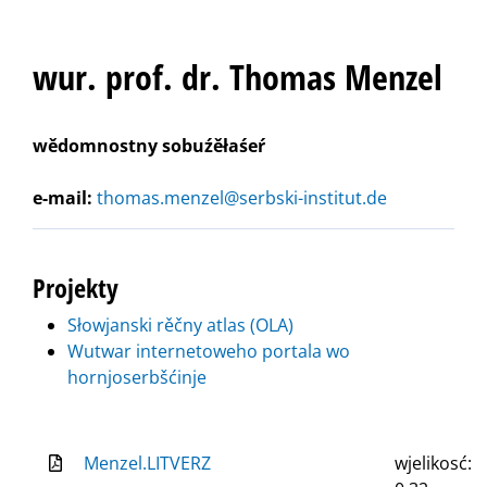
wur. prof. dr. Thomas Menzel
wědomnostny sobuźěłaśeŕ
e-mail:
thomas.menzel@serbski-institut.de
Projekty
Słowjanski rěčny atlas (OLA)
Wutwar internetoweho portala wo
hornjoserbšćinje
Menzel.LITVERZ
wjelikosć: