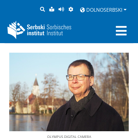
PYTANJE
LAŽKA
BOK
PŚEDSTAJENJE
DOLNOSERBSKI
RĚC
PŚEDCYTAŚ
OLYMPUS DIGITAL CAMERA