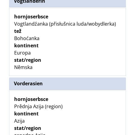
Vogtländerin
hornjoserbsce
Vogtlandźanka (přisłušnica luda/wobydlerka)
tež
Bohoćanka
kontinent
Europa
stat/region
Němska
Vorderasien
hornjoserbsce
Prědnja Azija (region)
kontinent
Azija
stat/region