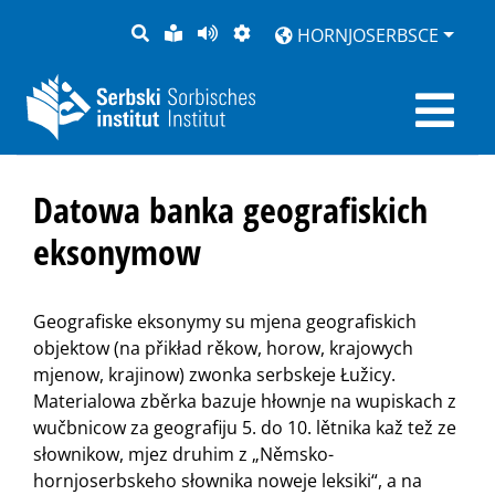
PYTANJE
LOCHKA
STRONU
ZWOBRAZNJENJE
HORNJOSERBSCE
RĚČ
PŘEDČITAĆ
Datowa banka geografiskich
eksonymow
Geografiske eksonymy su mjena geografiskich
objektow (na přikład rěkow, horow, krajowych
mjenow, krajinow) zwonka serbskeje Łužicy.
Materialowa zběrka bazuje hłownje na wupiskach z
wučbnicow za geografiju 5. do 10. lětnika kaž tež ze
słownikow, mjez druhim z „Němsko-
hornjoserbskeho słownika noweje leksiki“, a na