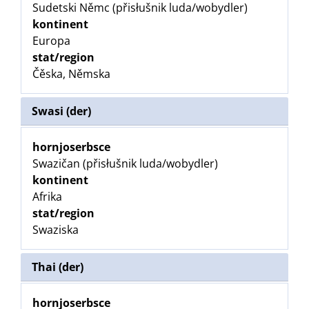
Sudetski Němc (přisłušnik luda/wobydler)
kontinent
Europa
stat/region
Čěska, Němska
Swasi (der)
hornjoserbsce
Swazičan (přisłušnik luda/wobydler)
kontinent
Afrika
stat/region
Swaziska
Thai (der)
hornjoserbsce