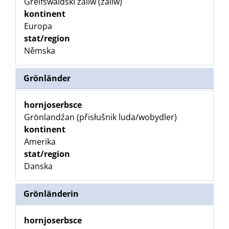
Greifswaldski zaliw (zaliw)
kontinent
Europa
stat/region
Němska
Grönländer
hornjoserbsce
Grönlandźan (přisłušnik luda/wobydler)
kontinent
Amerika
stat/region
Danska
Grönländerin
hornjoserbsce