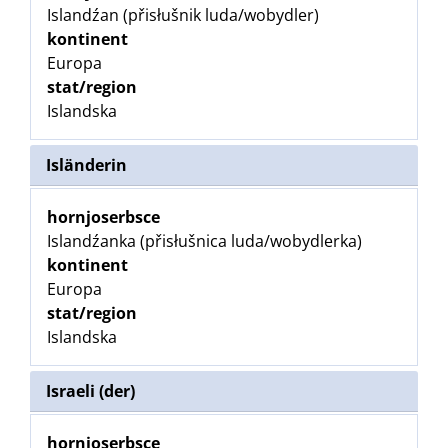
Islandźan (přisłušnik luda/wobydler)
kontinent
Europa
stat/region
Islandska
Isländerin
hornjoserbsce
Islandźanka (přisłušnica luda/wobydlerka)
kontinent
Europa
stat/region
Islandska
Israeli (der)
hornjoserbsce