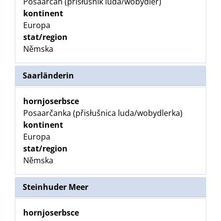
Posaarčan (přisłušnik luda/wobydler)
kontinent
Europa
stat/region
Němska
Saarländerin
hornjoserbsce
Posaarčanka (přisłušnica luda/wobydlerka)
kontinent
Europa
stat/region
Němska
Steinhuder Meer
hornjoserbsce