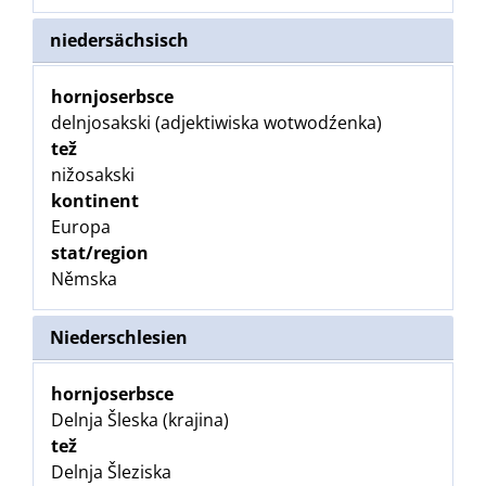
niedersächsisch
hornjoserbsce
delnjosakski (adjektiwiska wotwodźenka)
tež
nižosakski
kontinent
Europa
stat/region
Němska
Niederschlesien
hornjoserbsce
Delnja Šleska (krajina)
tež
Delnja Šleziska