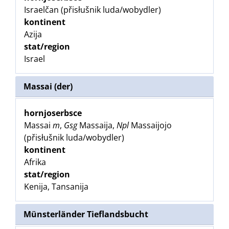
Israelčan (přisłušnik luda/wobydler)
kontinent
Azija
stat/region
Israel
Massai (der)
hornjoserbsce
Massai
m
,
Gsg
Massaija,
Npl
Massaijojo
(přisłušnik luda/wobydler)
kontinent
Afrika
stat/region
Kenija, Tansanija
Münsterländer Tieflandsbucht