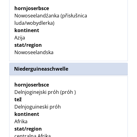
hornjoserbsce
Nowoseelandźanka (přisłušnica
luda/wobydlerka)
kontinent
Azija
stat/region
Nowoseelandska
Niederguineaschwelle
hornjoserbsce
Delnjoginejski próh (próh )
tež
Delnjoguineski próh
kontinent
Afrika
stat/region
centralna Afrika