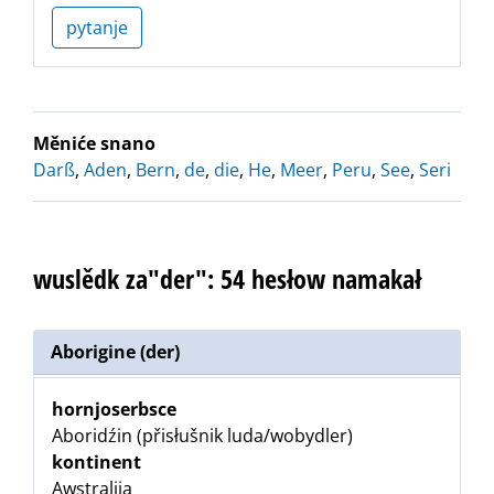
pytanje
Měniće snano
Darß
,
Aden
,
Bern
,
de
,
die
,
He
,
Meer
,
Peru
,
See
,
Seri
wuslědk za"der": 54 hesłow namakał
Aborigine (der)
hornjoserbsce
Aboridźin (přisłušnik luda/wobydler)
kontinent
Awstralija