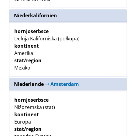
Niederkalifornien
hornjoserbsce
Delnja Kaliforniska (połkupa)
kontinent
Amerika
stat/region
Mexiko
Niederlande
Amsterdam
hornjoserbsce
Nižozemska (stat)
kontinent
Europa
stat/region