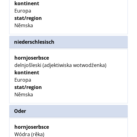
kontinent
Europa
stat/region
Němska
niederschlesisch
hornjoserbsce
delnjošleski (adjektiwiska wotwodźenka)
kontinent
Europa
stat/region
Němska
Oder
hornjoserbsce
Wódra (rěka)