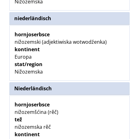
Nižozemska
niederländisch
hornjoserbsce
nižozemski (adjektiwiska wotwodźenka)
kontinent
Europa
stat/region
Nižozemska
Niederländisch
hornjoserbsce
nižozemšćina (rěč)
tež
nižozemska rěč
kontinent