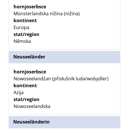
hornjoserbsce
Münsterlandska nižina (nižina)
kontinent
Europa
stat/region
Němska
Neuseeländer
hornjoserbsce
Nowoseelandźan (přisłušnik luda/wobydler)
kontinent
Azija
stat/region
Nowoseelandska
Neuseeländerin