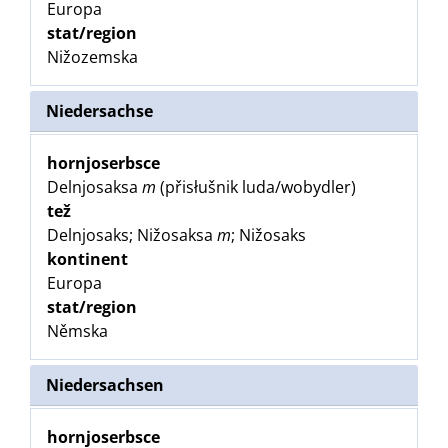
Europa
stat/region
Nižozemska
Niedersachse
hornjoserbsce
Delnjosaksa
m
(přisłušnik luda/wobydler)
tež
Delnjosaks; Nižosaksa
m
; Nižosaks
kontinent
Europa
stat/region
Němska
Niedersachsen
hornjoserbsce