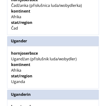
Čadźanka (přisłušnica luda/wobydlerka)
kontinent
Afrika
stat/region
Čad
Ugander
hornjoserbsce
Ugandźan (přisłušnik luda/wobydler)
kontinent
Afrika
stat/region
Uganda
Uganderin