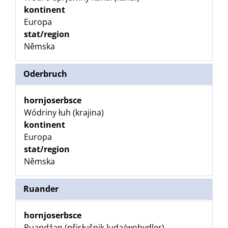
kontinent
Europa
stat/region
Němska
Oderbruch
hornjoserbsce
Wódriny łuh (krajina)
kontinent
Europa
stat/region
Němska
Ruander
hornjoserbsce
Ruandźan (přisłušnik luda/wobydler)