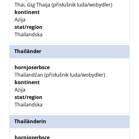
Thai,
Gsg
Thaija (přisłušnik luda/wobydler)
kontinent
Azija
stat/region
Thailandska
Thailänder
hornjoserbsce
Thailandźan (přisłušnik luda/wobydler)
kontinent
Azija
stat/region
Thailandska
Thailänderin
hornjoserbsce