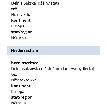
Delnja Sakska (dźělny stat)
tež
Nižosakska
kontinent
Europa
stat/region
Němska
Niedersächsin
hornjoserbsce
Delnjosaksowka (přisłušnica luda/wobydlerka)
tež
Nižosaksowka
kontinent
Europa
stat/region
Němska