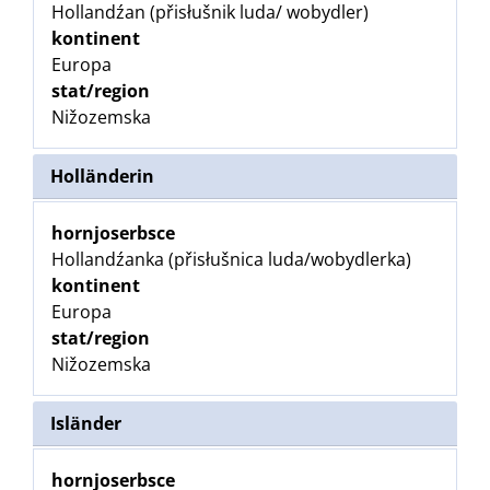
Hollandźan (přisłušnik luda/ wobydler)
kontinent
Europa
stat/region
Nižozemska
Holländerin
hornjoserbsce
Hollandźanka (přisłušnica luda/wobydlerka)
kontinent
Europa
stat/region
Nižozemska
Isländer
hornjoserbsce