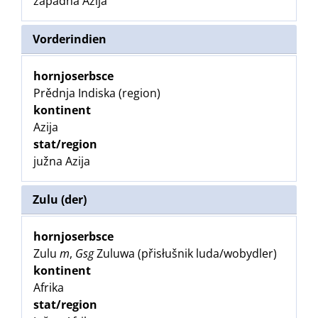
zapadna Azija
Vorderindien
hornjoserbsce
Prědnja Indiska (region)
kontinent
Azija
stat/region
južna Azija
Zulu (der)
hornjoserbsce
Zulu
m
,
Gsg
Zuluwa (přisłušnik luda/wobydler)
kontinent
Afrika
stat/region