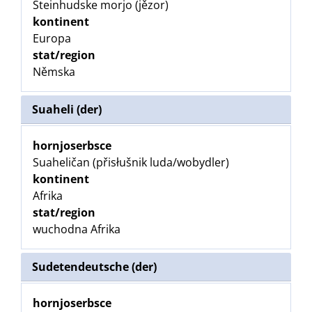
Steinhudske morjo (jězor)
kontinent
Europa
stat/region
Němska
Suaheli (der)
hornjoserbsce
Suaheličan (přisłušnik luda/wobydler)
kontinent
Afrika
stat/region
wuchodna Afrika
Sudetendeutsche (der)
hornjoserbsce