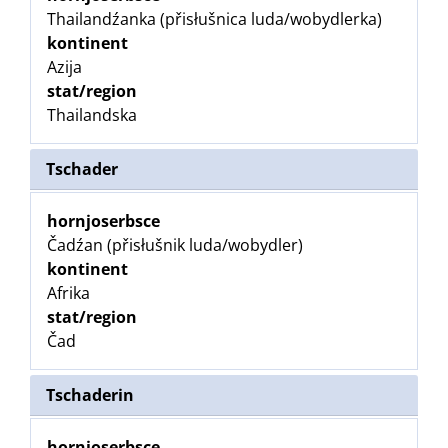
Thailandźanka (přisłušnica luda/wobydlerka)
kontinent
Azija
stat/region
Thailandska
Tschader
hornjoserbsce
Čadźan (přisłušnik luda/wobydler)
kontinent
Afrika
stat/region
Čad
Tschaderin
hornjoserbsce