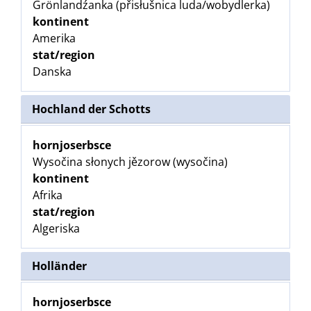
Grönlandźanka (přisłušnica luda/wobydlerka)
kontinent
Amerika
stat/region
Danska
Hochland der Schotts
hornjoserbsce
Wysočina słonych jězorow (wysočina)
kontinent
Afrika
stat/region
Algeriska
Holländer
hornjoserbsce