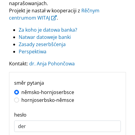
naprašowanjach.
Projekt je nastał w kooperaciji z
Rěčnym
centrumom WITAJ
.
Za koho je datowa banka?
Natwar datoweje banki
Zasady zeserbšćenja
Perspektiwa
Kontakt:
dr. Anja Pohončowa
směr pytanja
němsko-hornjoserbsce
hornjoserbsko-němsce
hesło