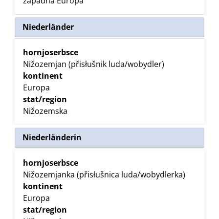
zapadna Europa
Niederländer
hornjoserbsce
Nižozemjan (přisłušnik luda/wobydler)
kontinent
Europa
stat/region
Nižozemska
Niederländerin
hornjoserbsce
Nižozemjanka (přisłušnica luda/wobydlerka)
kontinent
Europa
stat/region