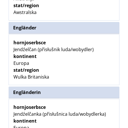
stat/region
Awstralska
Engländer
hornjoserbsce
Jendźelčan (přisłušnik luda/wobydler)
kontinent
Europa
stat/region
Wulka Britaniska
Engländerin
hornjoserbsce
Jendźelčanka (přisłušnica luda/wobydlerka)
kontinent
Europa