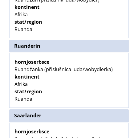
kontinent
Afrika
stat/region
Ruanda
Ruanderin
hornjoserbsce
Ruandźanka (přisłušnica luda/wobydlerka)
kontinent
Afrika
stat/region
Ruanda
Saarländer
hornjoserbsce