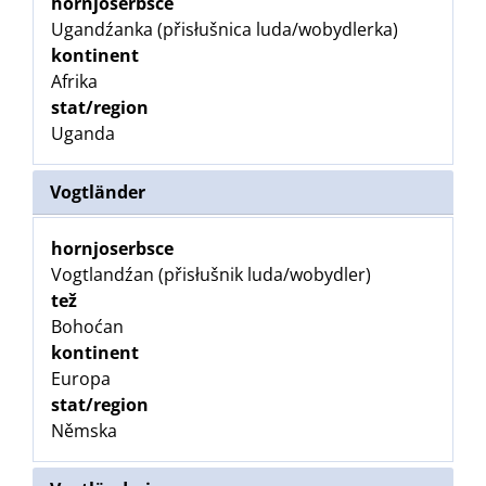
hornjoserbsce
Ugandźanka (přisłušnica luda/wobydlerka)
kontinent
Afrika
stat/region
Uganda
Vogtländer
hornjoserbsce
Vogtlandźan (přisłušnik luda/wobydler)
tež
Bohoćan
kontinent
Europa
stat/region
Němska