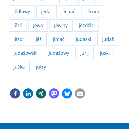
jědlowy
jědź
jěchać
jěrom
jěsć
Jěwa
Jěwiny
jězdźić
jězor
jěž
jimać
judaski
Judaš
judašowski
Judašowy
Jurij
jusk
juška
jutry