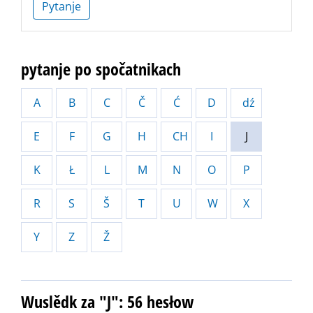
Pytanje
pytanje po spočatnikach
A
B
C
Č
Ć
D
dź
E
F
G
H
CH
I
J
K
Ł
L
M
N
O
P
R
S
Š
T
U
W
X
Y
Z
Ž
Wuslědk za "J": 56 hesłow