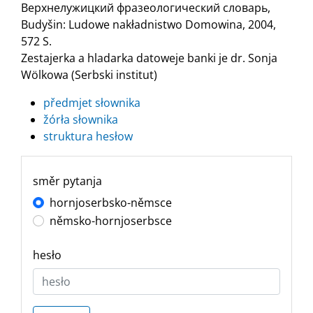
Верхнелужицкий фразеологический словарь,
Budyšin: Ludowe nakładnistwo Domowina, 2004,
572 S.
Zestajerka a hladarka datoweje banki je dr. Sonja
Wölkowa (Serbski institut)
předmjet słownika
žórła słownika
struktura hesłow
směr pytanja
hornjoserbsko-němsce
němsko-hornjoserbsce
hesło