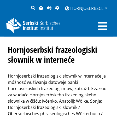
PYTANJE
LOCHKA
STRONU
ZWOBRAZNJENJE
HORNJOSERBSCE
RĚČ
PŘEDČITAĆ
Hornjoserbski frazeologiski
słownik w interneće
Hornjoserbski frazeologiski słownik w interneće je
móžnosć wužiwanja datoweje banki
hornjoserbskich frazeologizmow, kotraž bě zakład
za wudaće Hornjoserbskeho frazeologiskeho
słownika w ćišću: Ivčenko, Anatolij; Wölke, Sonja:
Hornjoserbski frazeologiski słownik /
Obersorbisches phraseologisches Wörterbuch /