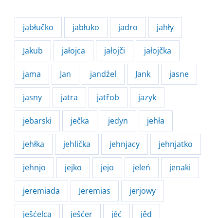
jabłučko
jabłuko
jadro
jahły
Jakub
jałojca
jałojči
jałojčka
jama
Jan
jandźel
Jank
jasne
jasny
jatra
jatřob
jazyk
jebarski
ječka
jedyn
jehła
jehłka
jehlička
jehnjacy
jehnjatko
jehnjo
jejko
jejo
jeleń
jenaki
jeremiada
Jeremias
jerjowy
ješćelca
ješćer
jěć
jěd