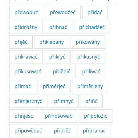
přewobuć
přewodźeć
přidać
přidróžny
přihnać
přichadźeć
přijěć
přiklepany
přikowany
přikrawać
přikryć
přikusnyć
přikusować
přilěpić
přiliwać
přimać
přiměrjeć
přiměrjeny
přimjerznyć
přimnyć
přińć
přinjesć
přinošować
připołožić
připowědać
připrěć
připřahać