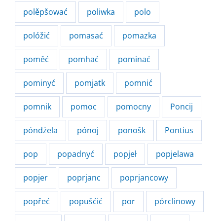
polěpšować
poliwka
polo
polóžić
pomasać
pomazka
poměć
pomhać
pominać
pominyć
pomjatk
pomnić
pomnik
pomoc
pomocny
Poncij
póndźela
pónoj
ponošk
Pontius
pop
popadnyć
popjeł
popjelawa
popjer
poprjanc
poprjancowy
popřeć
popušćić
por
pórclinowy