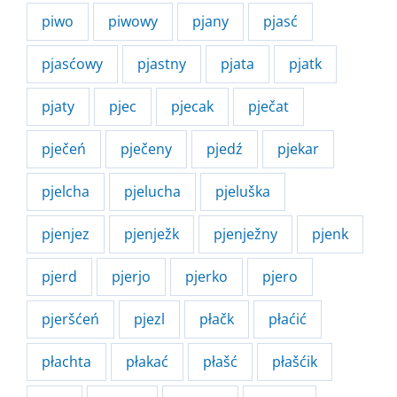
piwo
piwowy
pjany
pjasć
pjasćowy
pjastny
pjata
pjatk
pjaty
pjec
pjecak
pječat
pječeń
pječeny
pjedź
pjekar
pjelcha
pjelucha
pjeluška
pjenjez
pjenježk
pjenježny
pjenk
pjerd
pjerjo
pjerko
pjero
pjeršćeń
pjezl
płačk
płaćić
płachta
płakać
płašć
płašćik