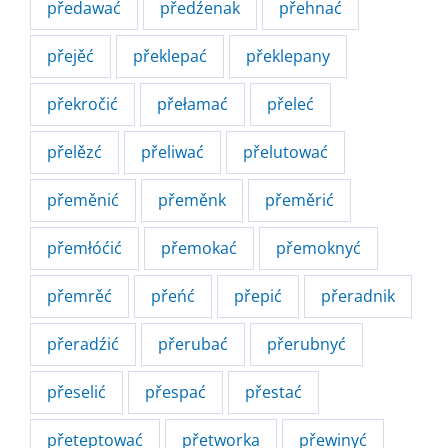
předawać
předźenak
přehnać
přejěć
překlepać
překlepany
překročić
přełamać
přeleć
přelězć
přeliwać
přelutować
přeměnić
přeměnk
přeměrić
přemłóćić
přemokać
přemoknyć
přemrěć
přeńć
přepić
přeradnik
přeradźić
přerubać
přerubnyć
přeselić
přespać
přestać
přeteptować
přetworka
přewinyć