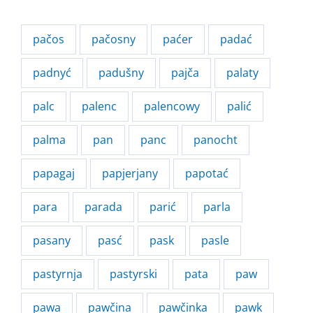
pačos
pačosny
paćer
padać
padnyć
padušny
pajča
palaty
palc
palenc
palencowy
palić
palma
pan
panc
panocht
papagaj
papjerjany
papotać
para
parada
parić
parla
pasany
pasć
pask
pasle
pastyrnja
pastyrski
pata
paw
pawa
pawčina
pawčinka
pawk