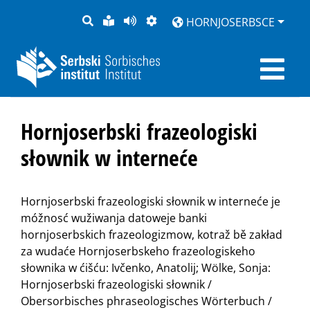
PYTANJE
LOCHKA
STRONU
ZWOBRAZNJENJE
HORNJOSERBSCE
RĚČ
PŘEDČITAĆ
Hornjoserbski frazeologiski
słownik w interneće
Hornjoserbski frazeologiski słownik w interneće je
móžnosć wužiwanja datoweje banki
hornjoserbskich frazeologizmow, kotraž bě zakład
za wudaće Hornjoserbskeho frazeologiskeho
słownika w ćišću: Ivčenko, Anatolij; Wölke, Sonja:
Hornjoserbski frazeologiski słownik /
Obersorbisches phraseologisches Wörterbuch /