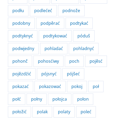
podłu
podlećeć
podnože
podobny
podpěrać
podtykać
podtyknyć
podtykować
póduš
podwjedny
pohladać
pohladnyć
pohonč
pohosćiwy
poch
pojěsć
pojězdźić
pójsnyć
pójšeć
pokazać
pokazować
pokoj
poł
połć
połny
połojca
połon
połožić
polak
polaty
poleć