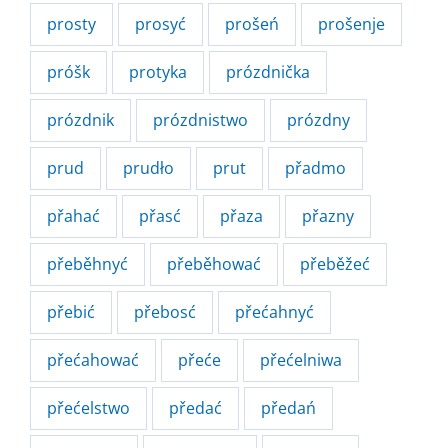
prosty
prosyć
prošeń
prošenje
próšk
protyka
prózdnička
prózdnik
prózdnistwo
prózdny
prud
prudło
prut
přadmo
přahać
přasć
přaza
přazny
přeběhnyć
přeběhować
přeběžeć
přebić
přebosć
přećahnyć
přećahować
přeće
přećelniwa
přećelstwo
předać
předań