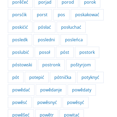
porěčeć
porjad
porod
porok
porsćik
porst
pos
poskakować
poskićić
pósłać
posłuchać
posledk
posledni
posleńca
poslubić
posoł
póst
postork
póstowski
postronk
poštyrjom
pót
potepić
pótnička
potyknyć
powědać
powědanje
powědaty
powěsć
powěsnyć
powěsyć
powěšeć
powětr
powitać