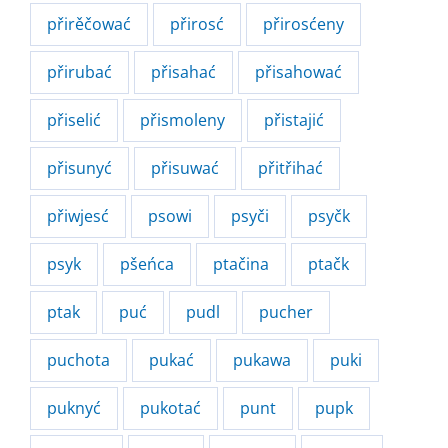
přirěčować
přirosć
přirosćeny
přirubać
přisahać
přisahować
přiselić
přismoleny
přistajić
přisunyć
přisuwać
přitřihać
přiwjesć
psowi
psyči
psyčk
psyk
pšeńca
ptačina
ptačk
ptak
puć
pudl
pucher
puchota
pukać
pukawa
puki
puknyć
pukotać
punt
pupk