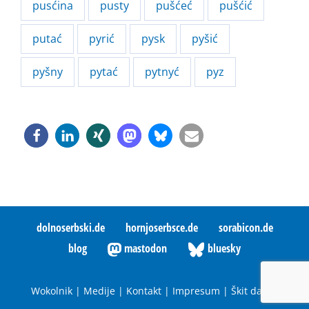
pusćina
pusty
pušćeć
pušćić
putać
pyrić
pysk
pyšić
pyšny
pytać
pytnyć
pyz
dolnoserbski.de
hornjoserbsce.de
sorabicon.de
blog
mastodon
bluesky
Wokolnik
|
Medije
|
Kontakt
|
Impresum
|
Škit datow