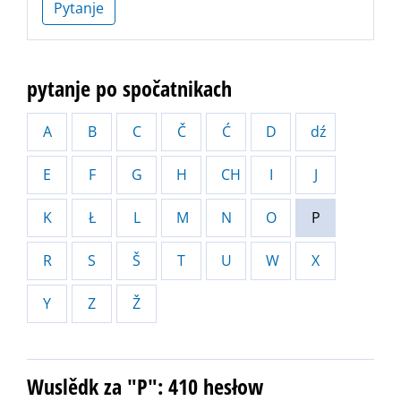
Pytanje
pytanje po spočatnikach
A
B
C
Č
Ć
D
dź
E
F
G
H
CH
I
J
K
Ł
L
M
N
O
P
R
S
Š
T
U
W
X
Y
Z
Ž
Wuslědk za "P": 410 hesłow