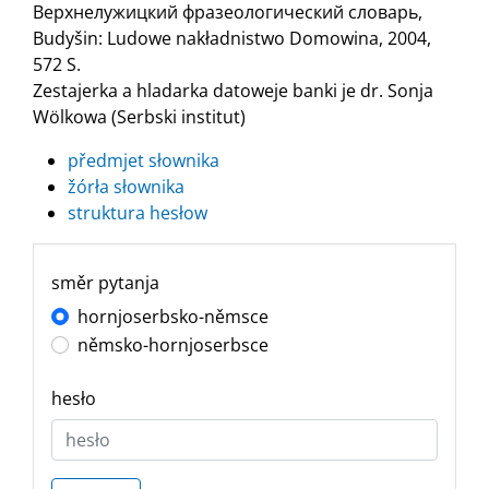
Верхнелужицкий фразеологический словарь,
Budyšin: Ludowe nakładnistwo Domowina, 2004,
572 S.
Zestajerka a hladarka datoweje banki je dr. Sonja
Wölkowa (Serbski institut)
předmjet słownika
žórła słownika
struktura hesłow
směr pytanja
hornjoserbsko-němsce
němsko-hornjoserbsce
hesło