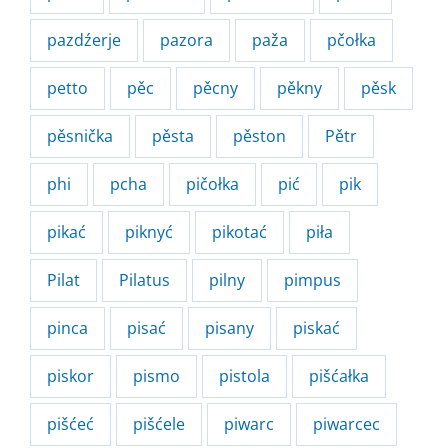
pazdźerje
pazora
paža
pčołka
petto
pěc
pěcny
pěkny
pěsk
pěsnička
pěsta
pěston
Pětr
phi
pcha
pičołka
pić
pik
pikać
piknyć
pikotać
piła
Pilat
Pilatus
pilny
pimpus
pinca
pisać
pisany
piskać
piskor
pismo
pistola
pišćałka
pišćeć
pišćele
piwarc
piwarcec