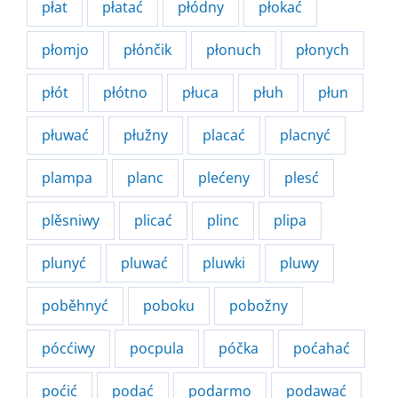
płat
płatać
płódny
płokać
płomjo
płónčik
płonuch
płonych
płót
płótno
płuca
płuh
płun
płuwać
płužny
placać
placnyć
plampa
planc
plećeny
plesć
plěsniwy
plicać
plinc
plipa
plunyć
pluwać
pluwki
pluwy
poběhnyć
poboku
pobožny
pócćiwy
pocpula
póčka
poćahać
poćić
podać
podarmo
podawać