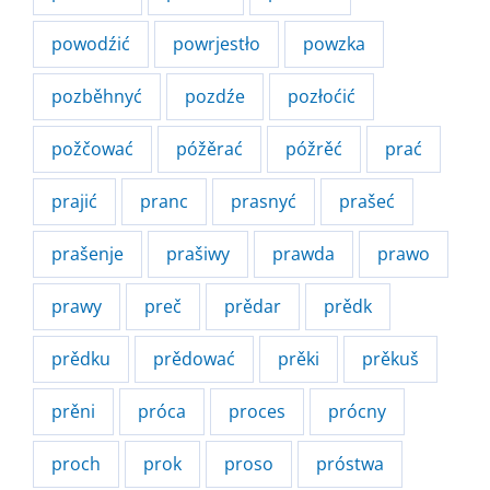
powodźić
powrjestło
powzka
pozběhnyć
pozdźe
pozłoćić
požčować
póžěrać
póžrěć
prać
prajić
pranc
prasnyć
prašeć
prašenje
prašiwy
prawda
prawo
prawy
preč
prědar
prědk
prědku
prědować
prěki
prěkuš
prěni
próca
proces
prócny
proch
prok
proso
próstwa