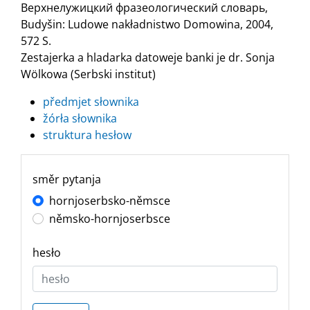
Верхнелужицкий фразеологический словарь,
Budyšin: Ludowe nakładnistwo Domowina, 2004,
572 S.
Zestajerka a hladarka datoweje banki je dr. Sonja
Wölkowa (Serbski institut)
předmjet słownika
žórła słownika
struktura hesłow
směr pytanja
hornjoserbsko-němsce
němsko-hornjoserbsce
hesło