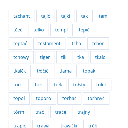
tachant
tajić
tajki
tak
tam
tčeć
telko
templ
tepić
teptać
testament
tcha
tchór
tchowy
tiger
tik
tka
tkalc
tkalčk
tłóčić
tlama
tobak
točić
tołc
tołk
tołsty
toler
topoł
toporo
torhać
torhnyć
tórm
trać
traće
trajny
trapić
trawa
trawički
trěb