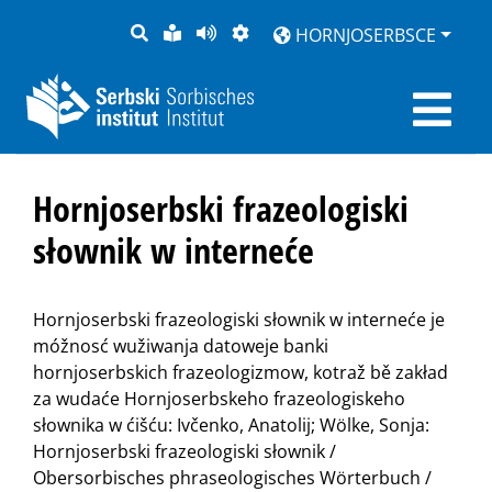
PYTANJE
LOCHKA
STRONU
ZWOBRAZNJENJE
HORNJOSERBSCE
RĚČ
PŘEDČITAĆ
Hornjoserbski frazeologiski
słownik w interneće
Hornjoserbski frazeologiski słownik w interneće je
móžnosć wužiwanja datoweje banki
hornjoserbskich frazeologizmow, kotraž bě zakład
za wudaće Hornjoserbskeho frazeologiskeho
słownika w ćišću: Ivčenko, Anatolij; Wölke, Sonja:
Hornjoserbski frazeologiski słownik /
Obersorbisches phraseologisches Wörterbuch /