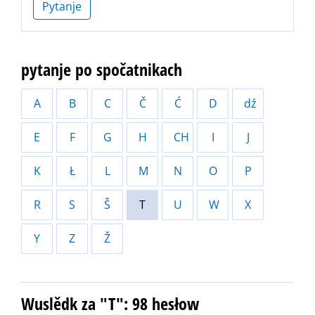
Pytanje
pytanje po spočatnikach
A
B
C
Č
Ć
D
dź
E
F
G
H
CH
I
J
K
Ł
L
M
N
O
P
R
S
Š
T
U
W
X
Y
Z
Ž
Wuslědk za "T": 98 hesłow