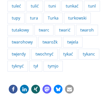
tuleć
tulić
tuni
tunkać
tunl
tupy
tura
Turka
turkowski
tutakowy
twarc
twarić
twaroh
twarohowy
twarožk
twjela
twjerdy
twochnyć
tykać
tykanc
tyknyć
tył
tymjo