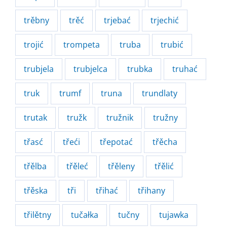
trěbny
trěć
trjebać
trjechić
trojić
trompeta
truba
trubić
trubjela
trubjelca
trubka
truhać
truk
trumf
truna
trundlaty
trutak
tružk
tružnik
tružny
třasć
třeći
třepotać
třěcha
třělba
třěleć
třěleny
třělić
třěska
tři
třihać
třihany
třilětny
tučałka
tučny
tujawka