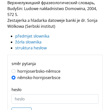
Верхнелужицкий фразеологический словарь,
Budyšin: Ludowe nakładnistwo Domowina, 2004,
572 S.
Zestajerka a hladarka datoweje banki je dr. Sonja
Wölkowa (Serbski institut)
předmjet słownika
žórła słownika
struktura hesłow
směr pytanja
hornjoserbsko-němsce
němsko-hornjoserbsce
hesło