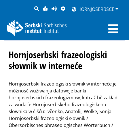
PYTANJE
LOCHKA
STRONU
ZWOBRAZNJENJE
HORNJOSERBSCE
RĚČ
PŘEDČITAĆ
Hornjoserbski frazeologiski
słownik w interneće
Hornjoserbski frazeologiski słownik w interneće je
móžnosć wužiwanja datoweje banki
hornjoserbskich frazeologizmow, kotraž bě zakład
za wudaće Hornjoserbskeho frazeologiskeho
słownika w ćišću: Ivčenko, Anatolij; Wölke, Sonja:
Hornjoserbski frazeologiski słownik /
Obersorbisches phraseologisches Wörterbuch /