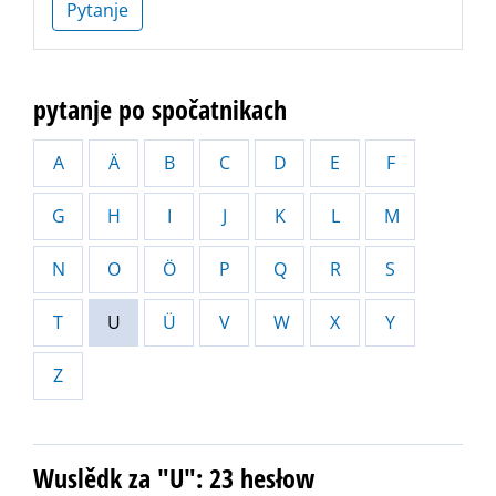
Pytanje
pytanje po spočatnikach
A
Ä
B
C
D
E
F
G
H
I
J
K
L
M
N
O
Ö
P
Q
R
S
T
U
Ü
V
W
X
Y
Z
Wuslědk za "U": 23 hesłow