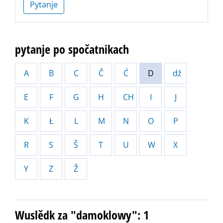
Pytanje
pytanje po spočatnikach
A
B
C
Č
Ć
D
dź
E
F
G
H
CH
I
J
K
Ł
L
M
N
O
P
R
S
Š
T
U
W
X
Y
Z
Ž
Wuslědk za "damoklowy": 1