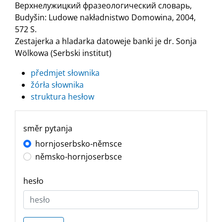
Верхнелужицкий фразеологический словарь,
Budyšin: Ludowe nakładnistwo Domowina, 2004,
572 S.
Zestajerka a hladarka datoweje banki je dr. Sonja
Wölkowa (Serbski institut)
předmjet słownika
žórła słownika
struktura hesłow
směr pytanja
hornjoserbsko-němsce
němsko-hornjoserbsce
hesło