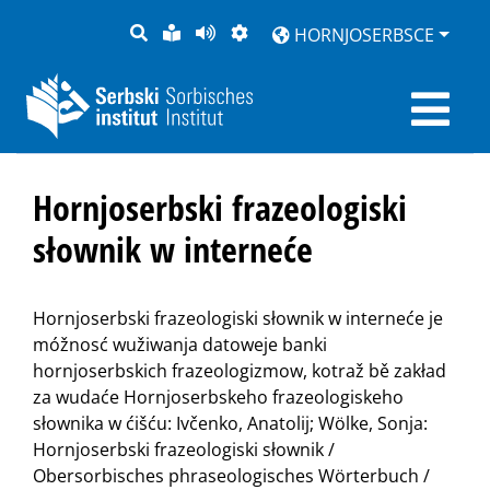
PYTANJE
LOCHKA
STRONU
ZWOBRAZNJENJE
HORNJOSERBSCE
RĚČ
PŘEDČITAĆ
Hornjoserbski frazeologiski
słownik w interneće
Hornjoserbski frazeologiski słownik w interneće je
móžnosć wužiwanja datoweje banki
hornjoserbskich frazeologizmow, kotraž bě zakład
za wudaće Hornjoserbskeho frazeologiskeho
słownika w ćišću: Ivčenko, Anatolij; Wölke, Sonja:
Hornjoserbski frazeologiski słownik /
Obersorbisches phraseologisches Wörterbuch /