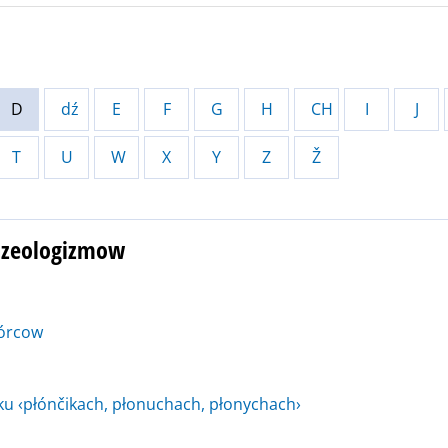
D
dź
E
F
G
H
CH
I
J
T
U
W
X
Y
Z
Ž
razeologizmow
kórcow
u ‹płónčikach, płonuchach, płonychach›