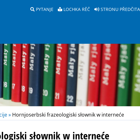
PYTANJE
LOCHKA RĚČ
STRONU PŘEDČIT
ije »
Hornjoserbski frazeologiski słownik w interneće
ologiski słownik w interneće