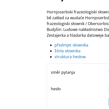
Hornjoserbski frazeologiski słow
bě zakład za wudaće Hornjoserbske
frazeologiski słownik / Obersor
Budyšin: Ludowe nakładnistwo Do
Zestajerka a hladarka datoweje ban
předmjet słownika
žórła słownika
struktura hesłow
směr pytanja
hesło