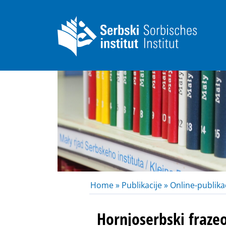
Home »
Publikacije »
Online-publikac
Hornjoserbski fraze