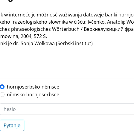
nik w interneće je móžnosć wužiwanja datoweje banki hornj
ho frazeologiskeho słownika w ćišću: Ivčenko, Anatolij; Wö
bisches phraseologisches Wörterbuch / Верхнелужицкий ф
mowina, 2004, 572 S.
ki je dr. Sonja Wölkowa (Serbski institut)
hornjoserbsko-němsce
němsko-hornjoserbsce
Pytanje