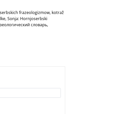
oserbskich frazeologizmow, kotraž
lke, Sonja: Hornjoserbski
разеологический словарь,