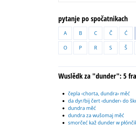
pytanje po spočatnikach
A
B
C
Č
Ć
O
P
R
S
Š
Wuslědk za "dunder": 5 f
čepla ‹chorta, dundra› měć
da dyr/bij čert ‹dunder› do š
dundra měć
dundra za wušomaj měć
smorčeć kaž dunder w płónčik