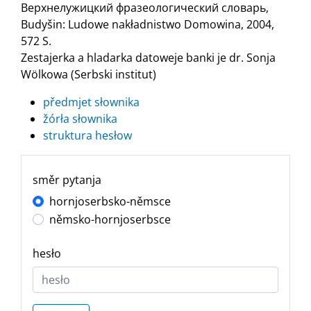
Верхнелужицкий фразеологический словарь,
Budyšin: Ludowe nakładnistwo Domowina, 2004,
572 S.
Zestajerka a hladarka datoweje banki je dr. Sonja
Wölkowa (Serbski institut)
předmjet słownika
žórła słownika
struktura hesłow
směr pytanja
hornjoserbsko-němsce
němsko-hornjoserbsce
hesło