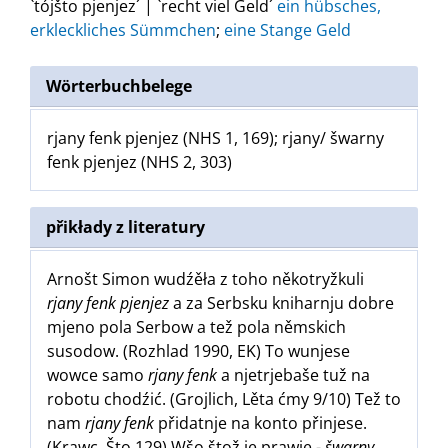
`tójšto pjenjez´ | `recht viel Geld´
ein hübsches,
erkleckliches Sümmchen
;
eine Stange Geld
Wörterbuchbelege
rjany fenk pjenjez (NHS 1, 169); rjany/ šwarny
fenk pjenjez (NHS 2, 303)
přikłady z literatury
Arnošt Simon wudźěła z toho někotryžkuli
rjany fenk pjenjez
a za Serbsku kniharnju dobre
mjeno pola Serbow a tež pola němskich
susodow. (Rozhlad 1990, EK) To wunjese
wowce samo
rjany fenk
a njetrjebaše tuž na
robotu chodźić. (Grojlich, Lěta ćmy 9/10) Tež to
nam
rjany fenk
přidatnje na konto přinjese.
(Krawc, Što 129) Wšo štož je prawje -
šwarny