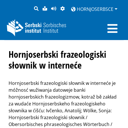
PYTANJE
LOCHKA
STRONU
ZWOBRAZNJENJE
HORNJOSERBSCE
RĚČ
PŘEDČITAĆ
Hornjoserbski frazeologiski
słownik w interneće
Hornjoserbski frazeologiski słownik w interneće je
móžnosć wužiwanja datoweje banki
hornjoserbskich frazeologizmow, kotraž bě zakład
za wudaće Hornjoserbskeho frazeologiskeho
słownika w ćišću: Ivčenko, Anatolij; Wölke, Sonja:
Hornjoserbski frazeologiski słownik /
Obersorbisches phraseologisches Wörterbuch /