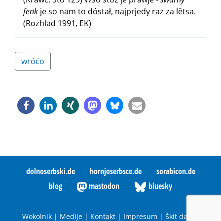
fenk
je so nam to dóstał, najprjedy raz za lětsa.
(Rozhlad 1991, EK)
wróćo
dolnoserbski.de
hornjoserbsce.de
sorabicon.de
blog
mastodon
bluesky
Wokolnik
|
Medije
|
Kontakt
|
Impresum
|
Škit datow