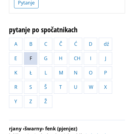
Pytanje
pytanje po spočatnikach
A
B
C
Č
Ć
D
dź
E
F
G
H
CH
I
J
K
Ł
L
M
N
O
P
R
S
Š
T
U
W
X
Y
Z
Ž
rjany ‹šwarny› fenk (pjenjez)