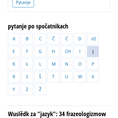
Pytanje
pytanje po spočatnikach
A
B
C
Č
Ć
D
dź
E
F
G
H
CH
I
J
K
Ł
L
M
N
O
P
R
S
Š
T
U
W
X
Y
Z
Ž
Wuslědk za "jazyk": 34 frazeologizmow