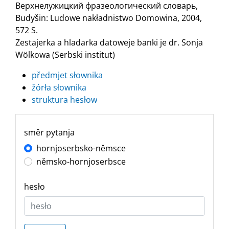
Верхнелужицкий фразеологический словарь,
Budyšin: Ludowe nakładnistwo Domowina, 2004,
572 S.
Zestajerka a hladarka datoweje banki je dr. Sonja
Wölkowa (Serbski institut)
předmjet słownika
žórła słownika
struktura hesłow
směr pytanja
hornjoserbsko-němsce
němsko-hornjoserbsce
hesło