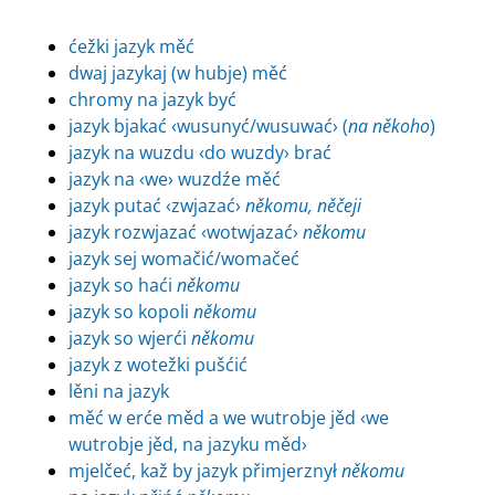
ćežki jazyk měć
dwaj jazykaj (w hubje) měć
chromy na jazyk być
jazyk bjakać ‹wusunyć/wusuwać› (
na někoho
)
jazyk na wuzdu ‹do wuzdy› brać
jazyk na ‹we› wuzdźe měć
jazyk putać ‹zwjazać›
někomu, něčeji
jazyk rozwjazać ‹wotwjazać›
někomu
jazyk sej womačić/womačeć
jazyk so haći
někomu
jazyk so kopoli
někomu
jazyk so wjerći
někomu
jazyk z wotežki pušćić
lěni na jazyk
měć w erće měd a we wutrobje jěd ‹we
wutrobje jěd, na jazyku měd›
mjelčeć, kaž by jazyk přimjerznył
někomu