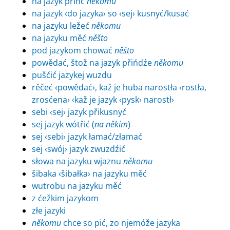
na jazyk přińć
někomu
na jazyk ‹do jazyka› so ‹sej› kusnyć/kusać
na jazyku ležeć
někomu
na jazyku měć
něšto
pod jazykom chować
něšto
powědać, štož na jazyk přińdźe
někomu
pušćić jazykej wuzdu
rěčeć ‹powědać›, kaž je huba narostła ‹rostła,
zrosćena› ‹kaž je jazyk ‹pysk› narostł›
sebi ‹sej› jazyk přikusnyć
sej jazyk wótřić (
na někim
)
sej ‹sebi› jazyk łamać/złamać
sej ‹swój› jazyk zwuzdźić
słowa na jazyku wjaznu
někomu
šibaka ‹šibałka› na jazyku měć
wutrobu na jazyku měć
z ćežkim jazykom
złe jazyki
někomu
chce so pić, zo njemóže jazyka