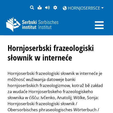
PYTANJE
LOCHKA
STRONU
ZWOBRAZNJENJE
HORNJOSERBSCE
RĚČ
PŘEDČITAĆ
Hornjoserbski frazeologiski
słownik w interneće
Hornjoserbski frazeologiski słownik w interneće je
móžnosć wužiwanja datoweje banki
hornjoserbskich frazeologizmow, kotraž bě zakład
za wudaće Hornjoserbskeho frazeologiskeho
słownika w ćišću: Ivčenko, Anatolij; Wölke, Sonja:
Hornjoserbski frazeologiski słownik /
Obersorbisches phraseologisches Wörterbuch /