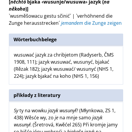
[
něchtó
bjaka ‹wusunje/wusuwa› jazyk (
na
někoho
)]
`wusměšowacu gestu sčinić´ | `verhöhnend die
Zunge herausstrecken´
jemandem
die Zunge zeigen
Wörterbuchbelege
wusuwać jazyk za chribjetom (Radyserb, ČMS
1908, 111); jazyk wusuwać, wusunyć, bjakać
(Rězak 182); jazyk wusuwać/ wusunyć (NHS 1,
224); jazyk bjakać na koho (NHS 1, 156)
přikłady z literatury
Sy
ty na wowku
jazyk wusunył
? (Młynkowa, ZS 1,
438) Wěsće wy, zo
je
na mnje samo
jazyk
wusunył
. (Šretrová, Kwěćel 265) Při kromje jamy
so hišće jónu wobroći a
bjakaše jazyk
na