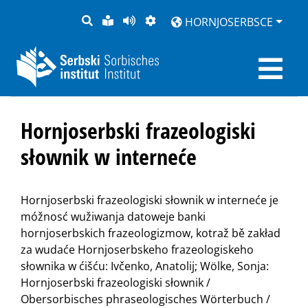
PYTANJE
LOCHKA
STRONU
ZWOBRAZNJENJE
HORNJOSERBSCE
RĚČ
PŘEDČITAĆ
Hornjoserbski frazeologiski
słownik w interneće
Hornjoserbski frazeologiski słownik w interneće je
móžnosć wužiwanja datoweje banki
hornjoserbskich frazeologizmow, kotraž bě zakład
za wudaće Hornjoserbskeho frazeologiskeho
słownika w ćišću: Ivčenko, Anatolij; Wölke, Sonja:
Hornjoserbski frazeologiski słownik /
Obersorbisches phraseologisches Wörterbuch /