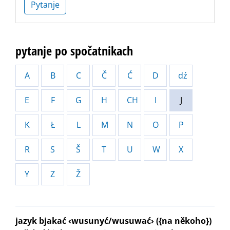
Pytanje
pytanje po spočatnikach
A
B
C
Č
Ć
D
dź
E
F
G
H
CH
I
J
K
Ł
L
M
N
O
P
R
S
Š
T
U
W
X
Y
Z
Ž
jazyk bjakać ‹wusunyć/wusuwać› ({na někoho})