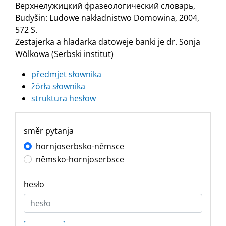
Верхнелужицкий фразеологический словарь,
Budyšin: Ludowe nakładnistwo Domowina, 2004,
572 S.
Zestajerka a hladarka datoweje banki je dr. Sonja
Wölkowa (Serbski institut)
předmjet słownika
žórła słownika
struktura hesłow
směr pytanja
hornjoserbsko-němsce
němsko-hornjoserbsce
hesło