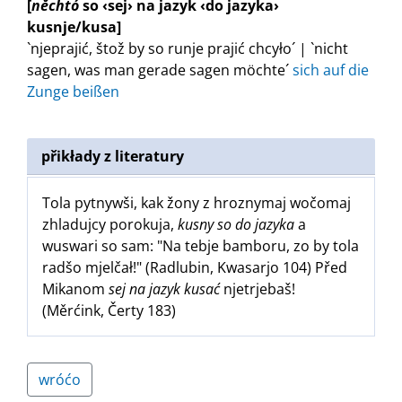
[
něchtó
so ‹sej› na jazyk ‹do jazyka›
kusnje/kusa]
`njeprajić, štož by so runje prajić chcyło´ | `nicht
sagen, was man gerade sagen möchte´
sich auf die
Zunge beißen
přikłady z literatury
Tola pytnywši, kak žony z hroznymaj wočomaj
zhladujcy porokuja,
kusny so do jazyka
a
wuswari so sam: "Na tebje bamboru, zo by tola
radšo mjelčał!" (Radlubin, Kwasarjo 104) Před
Mikanom
sej na jazyk kusać
njetrjebaš!
(Měrćink, Čerty 183)
wróćo