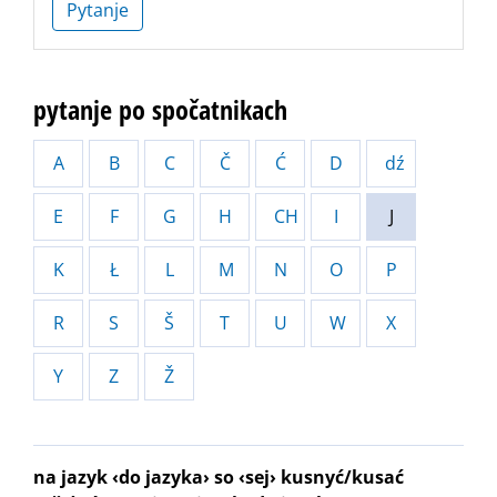
Pytanje
pytanje po spočatnikach
A
B
C
Č
Ć
D
dź
E
F
G
H
CH
I
J
K
Ł
L
M
N
O
P
R
S
Š
T
U
W
X
Y
Z
Ž
na jazyk ‹do jazyka› so ‹sej› kusnyć/kusać