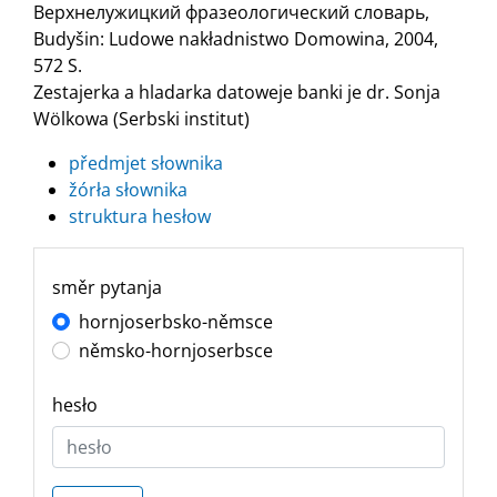
Верхнелужицкий фразеологический словарь,
Budyšin: Ludowe nakładnistwo Domowina, 2004,
572 S.
Zestajerka a hladarka datoweje banki je dr. Sonja
Wölkowa (Serbski institut)
předmjet słownika
žórła słownika
struktura hesłow
směr pytanja
hornjoserbsko-němsce
němsko-hornjoserbsce
hesło