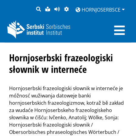
PYTANJE
LOCHKA
STRONU
ZWOBRAZNJENJE
HORNJOSERBSCE
RĚČ
PŘEDČITAĆ
Hornjoserbski frazeologiski
słownik w interneće
Hornjoserbski frazeologiski słownik w interneće je
móžnosć wužiwanja datoweje banki
hornjoserbskich frazeologizmow, kotraž bě zakład
za wudaće Hornjoserbskeho frazeologiskeho
słownika w ćišću: Ivčenko, Anatolij; Wölke, Sonja:
Hornjoserbski frazeologiski słownik /
Obersorbisches phraseologisches Wörterbuch /