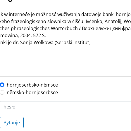
nik w interneće je móžnosć wužiwanja datoweje banki hornj
ho frazeologiskeho słownika w ćišću: Ivčenko, Anatolij; Wö
bisches phraseologisches Wörterbuch / Верхнелужицкий ф
mowina, 2004, 572 S.
ki je dr. Sonja Wölkowa (Serbski institut)
hornjoserbsko-němsce
němsko-hornjoserbsce
Pytanje