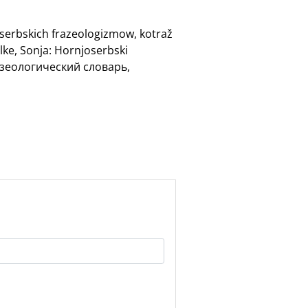
oserbskich frazeologizmow, kotraž
lke, Sonja: Hornjoserbski
разеологический словарь,