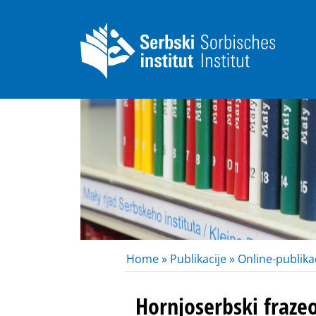
Home »
Publikacije »
Online-publikac
Hornjoserbski fraze