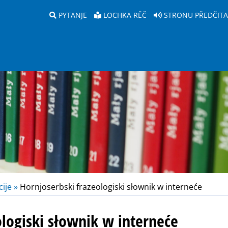
PYTANJE
LOCHKA RĚČ
STRONU PŘEDČIT
ije »
Hornjoserbski frazeologiski słownik w interneće
ologiski słownik w interneće