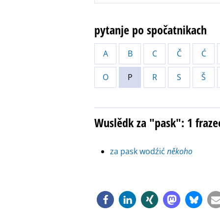
pytanje po spočatnikach
A
B
C
Č
Ć
O
P
R
S
Š
Wuslědk za "pask": 1 fraz
za pask wodźić
někoho