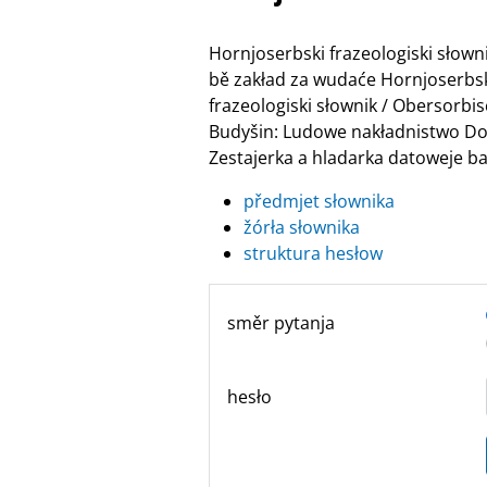
Hornjoserbski frazeologiski słow
bě zakład za wudaće Hornjoserbske
frazeologiski słownik / Obersor
Budyšin: Ludowe nakładnistwo Do
Zestajerka a hladarka datoweje ban
předmjet słownika
žórła słownika
struktura hesłow
směr pytanja
hesło