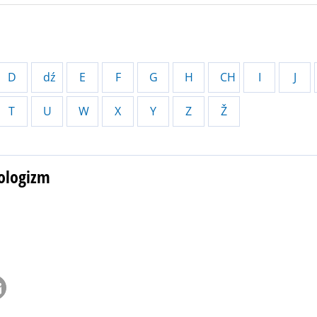
D
dź
E
F
G
H
CH
I
J
T
U
W
X
Y
Z
Ž
eologizm