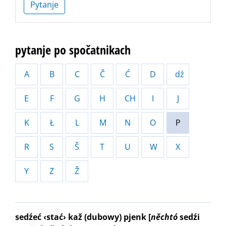
Pytanje
pytanje po spočatnikach
A
B
C
Č
Ć
D
dź
E
F
G
H
CH
I
J
K
Ł
L
M
N
O
P
R
S
Š
T
U
W
X
Y
Z
Ž
sedźeć ‹stać› kaž (dubowy) pjenk
[
něchtó
sedźi