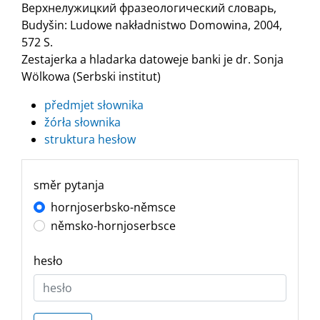
Верхнелужицкий фразеологический словарь,
Budyšin: Ludowe nakładnistwo Domowina, 2004,
572 S.
Zestajerka a hladarka datoweje banki je dr. Sonja
Wölkowa (Serbski institut)
předmjet słownika
žórła słownika
struktura hesłow
směr pytanja
hornjoserbsko-němsce
němsko-hornjoserbsce
hesło