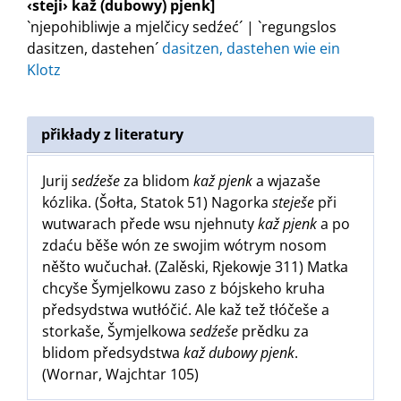
‹steji› kaž (dubowy) pjenk]
`njepohibliwje a mjelčicy sedźeć´ | `regungslos
dasitzen, dastehen´
dasitzen, dastehen wie ein
Klotz
přikłady z literatury
Jurij
sedźeše
za blidom
kaž pjenk
a wjazaše
kózlika. (Šołta, Statok 51) Nagorka
steješe
při
wutwarach přede wsu njehnuty
kaž pjenk
a po
zdaću běše wón ze swojim wótrym nosom
něšto wučuchał. (Zalěski, Rjekowje 311) Matka
chcyše Šymjelkowu zaso z bójskeho kruha
předsydstwa wutłóčić. Ale kaž tež tłóčeše a
storkaše, Šymjelkowa
sedźeše
prědku za
blidom předsydstwa
kaž dubowy pjenk
.
(Wornar, Wajchtar 105)