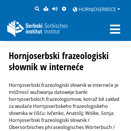
PYTANJE
LOCHKA
STRONU
ZWOBRAZNJENJE
HORNJOSERBSCE
RĚČ
PŘEDČITAĆ
Hornjoserbski frazeologiski
słownik w interneće
Hornjoserbski frazeologiski słownik w interneće je
móžnosć wužiwanja datoweje banki
hornjoserbskich frazeologizmow, kotraž bě zakład
za wudaće Hornjoserbskeho frazeologiskeho
słownika w ćišću: Ivčenko, Anatolij; Wölke, Sonja:
Hornjoserbski frazeologiski słownik /
Obersorbisches phraseologisches Wörterbuch /