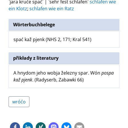
`jara kruće spać´ | `sehr fest schlafen´
schlafen wie
ein Klotz
;
schlafen wie ein Ratz
Wörterbuchbelege
spać kaž pjenk (NHS 2, 171; Kral 541)
přikłady z literatury
A hnydom jeho wobja železny spar. Wón
pospa
kaž pjenk
. (Radyserb, Zabawki 66)
wróćo