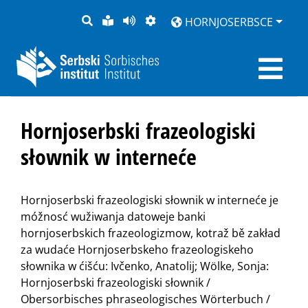
PYTANJE
LOCHKA
STRONU
ZWOBRAZNJENJE
HORNJOSERBSCE
RĚČ
PŘEDČITAĆ
Hornjoserbski frazeologiski
słownik w interneće
Hornjoserbski frazeologiski słownik w interneće je
móžnosć wužiwanja datoweje banki
hornjoserbskich frazeologizmow, kotraž bě zakład
za wudaće Hornjoserbskeho frazeologiskeho
słownika w ćišću: Ivčenko, Anatolij; Wölke, Sonja:
Hornjoserbski frazeologiski słownik /
Obersorbisches phraseologisches Wörterbuch /