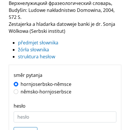
Верхнелужицкий фразеологический словарь,
Budyšin: Ludowe nakładnistwo Domowina, 2004,
572 S.
Zestajerka a hladarka datoweje banki je dr. Sonja
Wölkowa (Serbski institut)
předmjet słownika
žórła słownika
struktura hesłow
směr pytanja
hornjoserbsko-němsce
němsko-hornjoserbsce
hesło