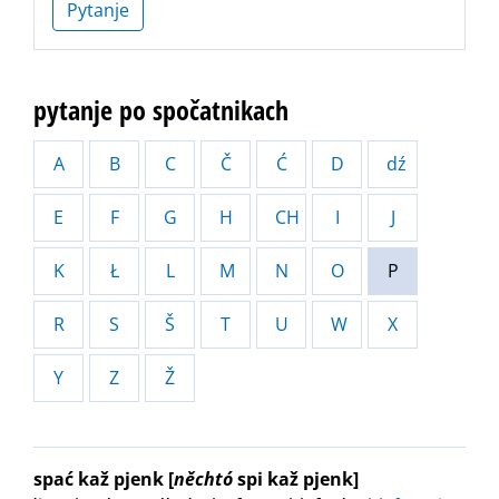
Pytanje
pytanje po spočatnikach
A
B
C
Č
Ć
D
dź
E
F
G
H
CH
I
J
K
Ł
L
M
N
O
P
R
S
Š
T
U
W
X
Y
Z
Ž
spać kaž pjenk
[
něchtó
spi kaž pjenk]