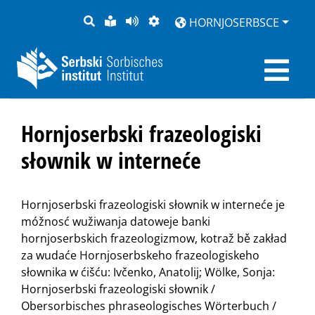
PYTANJE
LOCHKA
STRONU
ZWOBRAZNJENJE
HORNJOSERBSCE
RĚČ
PŘEDČITAĆ
Hornjoserbski frazeologiski
słownik w interneće
Hornjoserbski frazeologiski słownik w interneće je
móžnosć wužiwanja datoweje banki
hornjoserbskich frazeologizmow, kotraž bě zakład
za wudaće Hornjoserbskeho frazeologiskeho
słownika w ćišću: Ivčenko, Anatolij; Wölke, Sonja:
Hornjoserbski frazeologiski słownik /
Obersorbisches phraseologisches Wörterbuch /