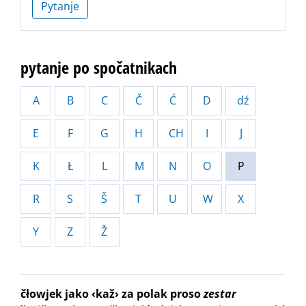
Pytanje
pytanje po spočatnikach
A
B
C
Č
Ć
D
dź
E
F
G
H
CH
I
J
K
Ł
L
M
N
O
P
R
S
Š
T
U
W
X
Y
Z
Ž
čłowjek jako ‹kaž› za polak proso
zestar