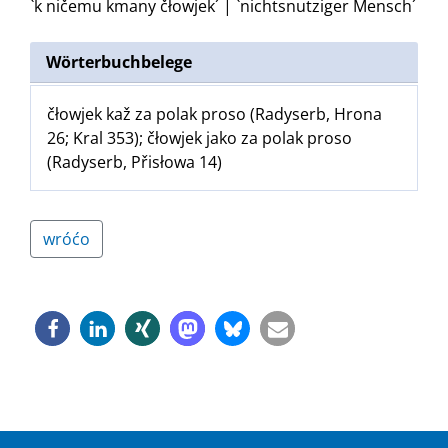
`k ničemu kmany čłowjek´ | `nichtsnutziger Mensch´
Wörterbuchbelege
čłowjek kaž za polak proso (Radyserb, Hrona
26; Kral 353); čłowjek jako za polak proso
(Radyserb, Přisłowa 14)
wróćo