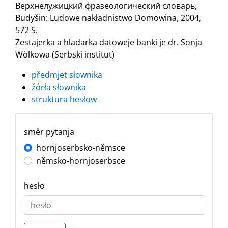
Верхнелужицкий фразеологический словарь,
Budyšin: Ludowe nakładnistwo Domowina, 2004,
572 S.
Zestajerka a hladarka datoweje banki je dr. Sonja
Wölkowa (Serbski institut)
předmjet słownika
žórła słownika
struktura hesłow
směr pytanja
hornjoserbsko-němsce
němsko-hornjoserbsce
hesło