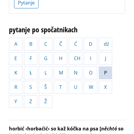
Pytanje
pytanje po spočatnikach
A
B
C
Č
Ć
D
dź
E
F
G
H
CH
I
J
K
Ł
L
M
N
O
P
R
S
Š
T
U
W
X
Y
Z
Ž
horbić ‹horbaćić› so kaž kóčka na psa
[
něchtó
so