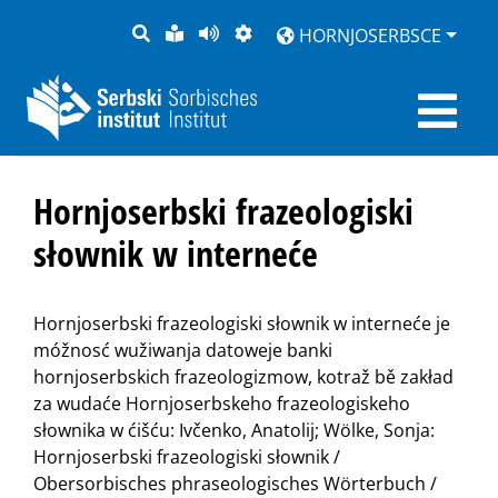
PYTANJE
LOCHKA
STRONU
ZWOBRAZNJENJE
HORNJOSERBSCE
RĚČ
PŘEDČITAĆ
Hornjoserbski frazeologiski
słownik w interneće
Hornjoserbski frazeologiski słownik w interneće je
móžnosć wužiwanja datoweje banki
hornjoserbskich frazeologizmow, kotraž bě zakład
za wudaće Hornjoserbskeho frazeologiskeho
słownika w ćišću: Ivčenko, Anatolij; Wölke, Sonja:
Hornjoserbski frazeologiski słownik /
Obersorbisches phraseologisches Wörterbuch /