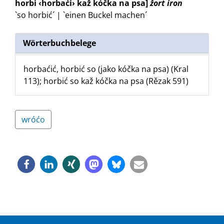
horbi ‹horbaći› kaž kóčka na psa]
žort iron
`so horbić´ | `einen Buckel machen´
Wörterbuchbelege
horbaćić, horbić so (jako kóčka na psa) (Kral
113); horbić so kaž kóčka na psa (Rězak 591)
wróćo