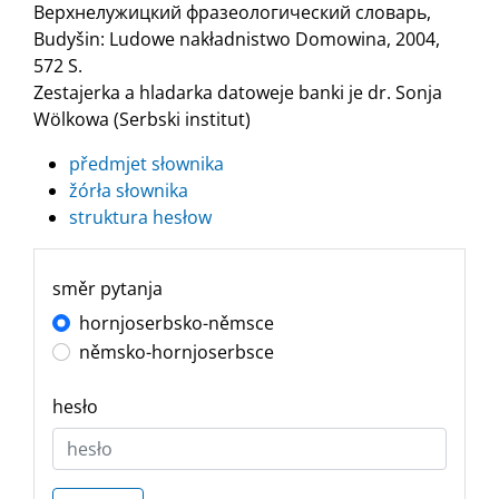
Верхнелужицкий фразеологический словарь,
Budyšin: Ludowe nakładnistwo Domowina, 2004,
572 S.
Zestajerka a hladarka datoweje banki je dr. Sonja
Wölkowa (Serbski institut)
předmjet słownika
žórła słownika
struktura hesłow
směr pytanja
hornjoserbsko-němsce
němsko-hornjoserbsce
hesło