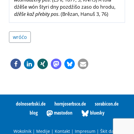
dźěše wón štyri dny pozdźišo zaso do hrodu,
dźěše kaž přebity pos
. (Brězan, Hanuš 3, 76)
wróćo
dolnoserbski.de
hornjoserbsce.de
sorabicon.de
blog
mastodon
bluesky
Wokolnik
|
Medije
|
Kontakt
|
Impresum
|
Škit datow