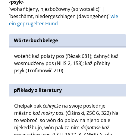
‹psyk›
`wohańbjeny, njezbožowny (so wotsalić)´ |
`beschämt, niedergeschlagen (davongehen)´
wie
ein geprügelter Hund
Wörterbuchbelege
woteńć kaž polaty pos (Rězak 681); ćahnyć kaž
wosmudźeny pos (NHS 2, 158); kaž přebity
psyk (Trofimowič 210)
přikłady z literatury
Chelpak pak
ćehnješe
na swoje poslednje
městno
kaž mokry pos
. (Ćišinski, ZSĆ 6, 322) Na
to wobroći so wón do polow na njeho dale
njekedźbujo, wón pak za nim
dripotaše kaž
wosmudźeny pos
. (LS II, 1877, 3, KNHS) A tola