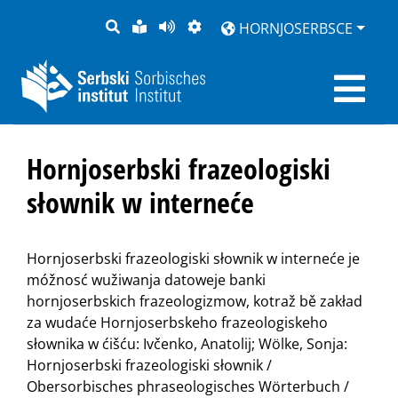
PYTANJE
LOCHKA
STRONU
ZWOBRAZNJENJE
HORNJOSERBSCE
RĚČ
PŘEDČITAĆ
Hornjoserbski frazeologiski
słownik w interneće
Hornjoserbski frazeologiski słownik w interneće je
móžnosć wužiwanja datoweje banki
hornjoserbskich frazeologizmow, kotraž bě zakład
za wudaće Hornjoserbskeho frazeologiskeho
słownika w ćišću: Ivčenko, Anatolij; Wölke, Sonja:
Hornjoserbski frazeologiski słownik /
Obersorbisches phraseologisches Wörterbuch /