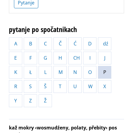
Pytanje
pytanje po spočatnikach
A
B
C
Č
Ć
D
dź
E
F
G
H
CH
I
J
K
Ł
L
M
N
O
P
R
S
Š
T
U
W
X
Y
Z
Ž
kaž mokry ‹wosmudźeny, polaty, přebity› pos