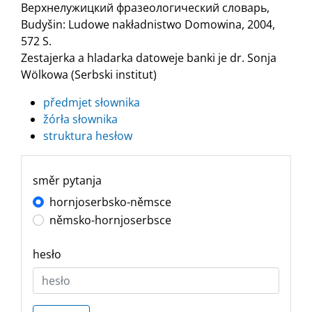
Верхнелужицкий фразеологический словарь,
Budyšin: Ludowe nakładnistwo Domowina, 2004,
572 S.
Zestajerka a hladarka datoweje banki je dr. Sonja
Wölkowa (Serbski institut)
předmjet słownika
žórła słownika
struktura hesłow
směr pytanja
hornjoserbsko-němsce
němsko-hornjoserbsce
hesło