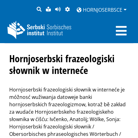
PYTANJE
LOCHKA
STRONU
ZWOBRAZNJENJE
HORNJOSERBSCE
RĚČ
PŘEDČITAĆ
Hornjoserbski frazeologiski
słownik w interneće
Hornjoserbski frazeologiski słownik w interneće je
móžnosć wužiwanja datoweje banki
hornjoserbskich frazeologizmow, kotraž bě zakład
za wudaće Hornjoserbskeho frazeologiskeho
słownika w ćišću: Ivčenko, Anatolij; Wölke, Sonja:
Hornjoserbski frazeologiski słownik /
Obersorbisches phraseologisches Wörterbuch /