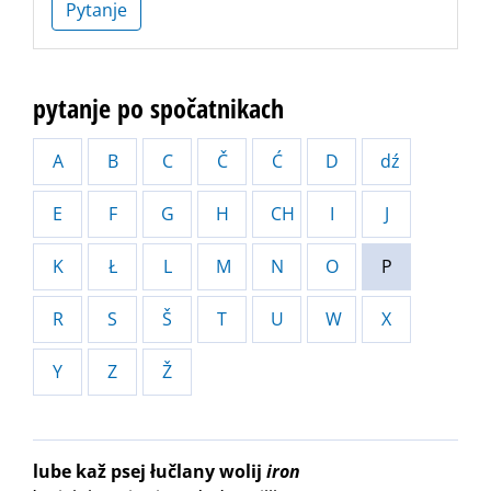
Pytanje
pytanje po spočatnikach
A
B
C
Č
Ć
D
dź
E
F
G
H
CH
I
J
K
Ł
L
M
N
O
P
R
S
Š
T
U
W
X
Y
Z
Ž
lube kaž psej łučlany wolij
iron