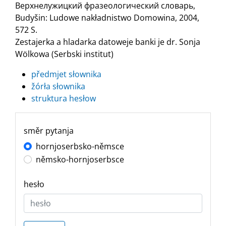
Верхнелужицкий фразеологический словарь,
Budyšin: Ludowe nakładnistwo Domowina, 2004,
572 S.
Zestajerka a hladarka datoweje banki je dr. Sonja
Wölkowa (Serbski institut)
předmjet słownika
žórła słownika
struktura hesłow
směr pytanja
hornjoserbsko-němsce
němsko-hornjoserbsce
hesło