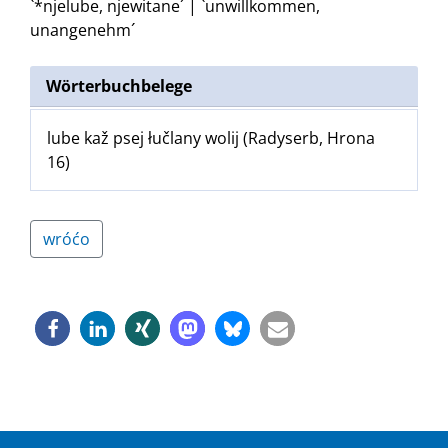
`*njelube, njewitane´ | `unwillkommen,
unangenehm´
Wörterbuchbelege
lube kaž psej łučlany wolij (Radyserb, Hrona
16)
wróćo