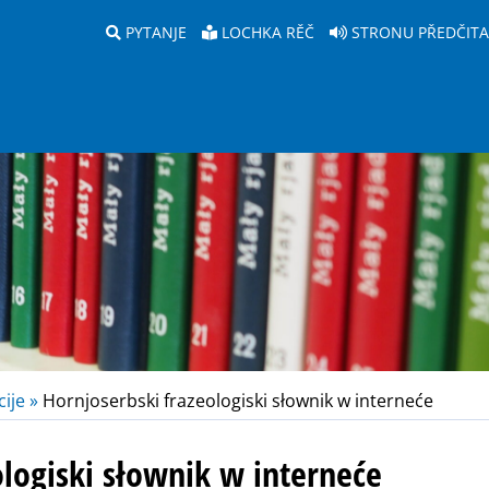
PYTANJE
LOCHKA RĚČ
STRONU PŘEDČIT
ije »
Hornjoserbski frazeologiski słownik w interneće
ologiski słownik w interneće