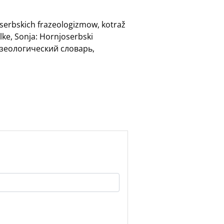
oserbskich frazeologizmow, kotraž
lke, Sonja: Hornjoserbski
разеологический словарь,