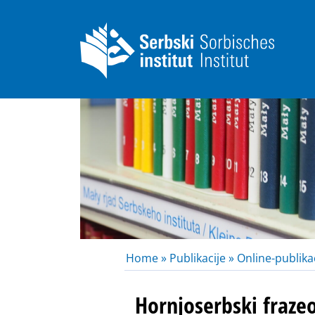
Home »
Publikacije »
Online-publikac
Hornjoserbski fraze