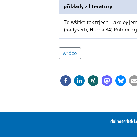
přikłady z literatury
To wšitko tak trjechi, jako
by
je
(Radyserb, Hrona 34) Potom dr
wróćo
dolnoserbski.