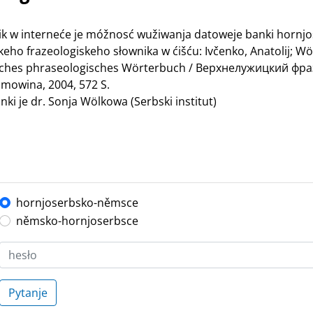
nik w interneće je móžnosć wužiwanja datoweje banki hornj
ho frazeologiskeho słownika w ćišću: Ivčenko, Anatolij; Wö
bisches phraseologisches Wörterbuch / Верхнелужицкий ф
mowina, 2004, 572 S.
ki je dr. Sonja Wölkowa (Serbski institut)
hornjoserbsko-němsce
němsko-hornjoserbsce
Pytanje