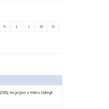
K
Ł
L
M
N
230); mi je pos z měru ćeknył