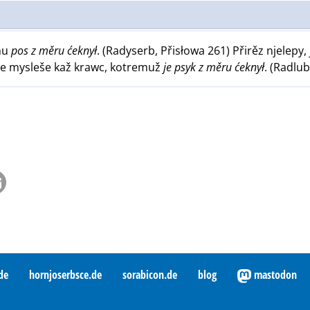
mu
pos z měru ćeknył
. (Radyserb, Přisłowa 261) Přirěz njelepy,
je mysleše kaž krawc, kotremuž
je psyk z měru ćeknył
. (Radlu
de
hornjoserbsce.de
sorabicon.de
blog
mastodon