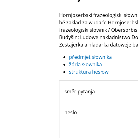
Hornjoserbski frazeologiski słow
bě zakład za wudaće Hornjoserbske
frazeologiski słownik / Obersor
Budyšin: Ludowe nakładnistwo Do
Zestajerka a hladarka datoweje ban
předmjet słownika
žórła słownika
struktura hesłow
směr pytanja
hesło