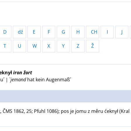
D
dź
E
F
G
H
CH
I
J
T
U
W
X
Y
Z
Ž
eknył
iron žort
´ | `
jemand
hat kein Augenmaß´
 ČMS 1862, 25; Pfuhl 1086); pos je jomu z měru ćeknył (Kral 