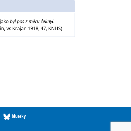
 jako
był pos z měru ćeknył
.
bin, w: Krajan 1918, 47, KNHS)
bluesky