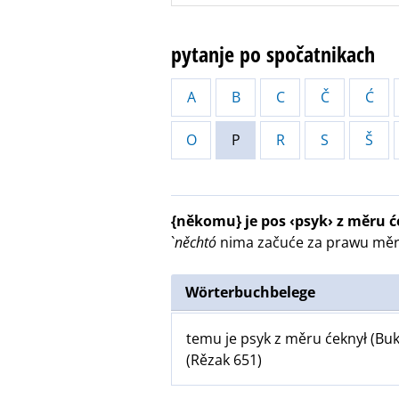
pytanje po spočatnikach
A
B
C
Č
Ć
O
P
R
S
Š
{někomu} je pos ‹psyk› z měru ć
`
něchtó
nima začuće za prawu měru
Wörterbuchbelege
temu je psyk z měru ćeknył (Buk,
(Rězak 651)