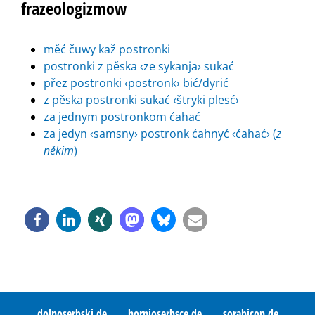
frazeologizmow
měć čuwy kaž postronki
postronki z pěska ‹ze sykanja› sukać
přez postronki ‹postronk› bić/dyrić
z pěska postronki sukać ‹štryki plesć›
za jednym postronkom ćahać
za jedyn ‹samsny› postronk ćahnyć ‹ćahać› (
z
někim
)
dolnoserbski.de
hornjoserbsce.de
sorabicon.de