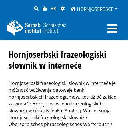
PYTANJE
LOCHKA
STRONU
ZWOBRAZNJENJE
HORNJOSERBSCE
RĚČ
PŘEDČITAĆ
Hornjoserbski frazeologiski
słownik w interneće
Hornjoserbski frazeologiski słownik w interneće je
móžnosć wužiwanja datoweje banki
hornjoserbskich frazeologizmow, kotraž bě zakład
za wudaće Hornjoserbskeho frazeologiskeho
słownika w ćišću: Ivčenko, Anatolij; Wölke, Sonja:
Hornjoserbski frazeologiski słownik /
Obersorbisches phraseologisches Wörterbuch /