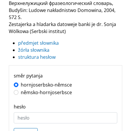
Верхнелужицкий фразеологический словарь,
Budyšin: Ludowe nakładnistwo Domowina, 2004,
572 S.
Zestajerka a hladarka datoweje banki je dr. Sonja
Wölkowa (Serbski institut)
předmjet słownika
žórła słownika
struktura hesłow
směr pytanja
hornjoserbsko-němsce
němsko-hornjoserbsce
hesło