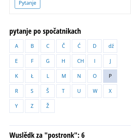
Pytanje
pytanje po spočatnikach
A
B
C
Č
Ć
D
dź
E
F
G
H
CH
I
J
K
Ł
L
M
N
O
P
R
S
Š
T
U
W
X
Y
Z
Ž
Wuslědk za "postronk": 6