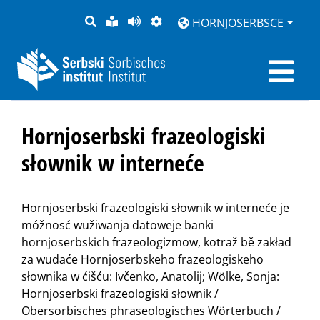
PYTANJE
LOCHKA
STRONU
ZWOBRAZNJENJE
HORNJOSERBSCE
RĚČ
PŘEDČITAĆ
Hornjoserbski frazeologiski
słownik w interneće
Hornjoserbski frazeologiski słownik w interneće je
móžnosć wužiwanja datoweje banki
hornjoserbskich frazeologizmow, kotraž bě zakład
za wudaće Hornjoserbskeho frazeologiskeho
słownika w ćišću: Ivčenko, Anatolij; Wölke, Sonja:
Hornjoserbski frazeologiski słownik /
Obersorbisches phraseologisches Wörterbuch /