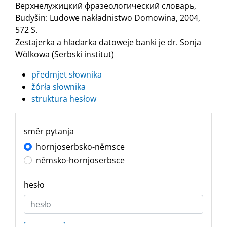
Верхнелужицкий фразеологический словарь,
Budyšin: Ludowe nakładnistwo Domowina, 2004,
572 S.
Zestajerka a hladarka datoweje banki je dr. Sonja
Wölkowa (Serbski institut)
předmjet słownika
žórła słownika
struktura hesłow
směr pytanja
hornjoserbsko-němsce
němsko-hornjoserbsce
hesło