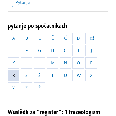
Pytanje
pytanje po spočatnikach
A
B
C
Č
Ć
D
dź
E
F
G
H
CH
I
J
K
Ł
L
M
N
O
P
R
S
Š
T
U
W
X
Y
Z
Ž
Wuslědk za "register": 1 frazeologizm