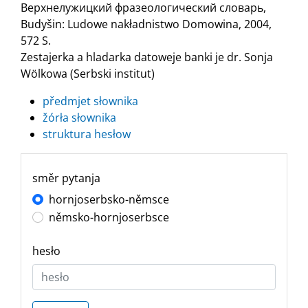
Верхнелужицкий фразеологический словарь,
Budyšin: Ludowe nakładnistwo Domowina, 2004,
572 S.
Zestajerka a hladarka datoweje banki je dr. Sonja
Wölkowa (Serbski institut)
předmjet słownika
žórła słownika
struktura hesłow
směr pytanja
hornjoserbsko-němsce
němsko-hornjoserbsce
hesło