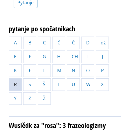
Pytanje
pytanje po spočatnikach
A
B
C
Č
Ć
D
dź
E
F
G
H
CH
I
J
K
Ł
L
M
N
O
P
R
S
Š
T
U
W
X
Y
Z
Ž
Wuslědk za "rosa": 3 frazeologizmy