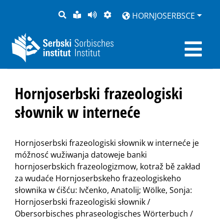
PYTANJE
LOCHKA
STRONU
ZWOBRAZNJENJE
HORNJOSERBSCE
RĚČ
PŘEDČITAĆ
Hornjoserbski frazeologiski
słownik w interneće
Hornjoserbski frazeologiski słownik w interneće je
móžnosć wužiwanja datoweje banki
hornjoserbskich frazeologizmow, kotraž bě zakład
za wudaće Hornjoserbskeho frazeologiskeho
słownika w ćišću: Ivčenko, Anatolij; Wölke, Sonja:
Hornjoserbski frazeologiski słownik /
Obersorbisches phraseologisches Wörterbuch /