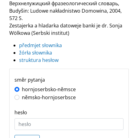
Верхнелужицкий фразеологический словарь,
Budyšin: Ludowe nakładnistwo Domowina, 2004,
572 S.
Zestajerka a hladarka datoweje banki je dr. Sonja
Wölkowa (Serbski institut)
předmjet słownika
žórła słownika
struktura hesłow
směr pytanja
hornjoserbsko-němsce
němsko-hornjoserbsce
hesło