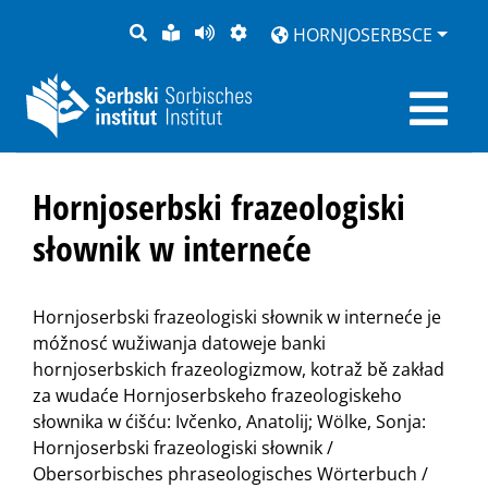
PYTANJE
LOCHKA
STRONU
ZWOBRAZNJENJE
HORNJOSERBSCE
RĚČ
PŘEDČITAĆ
Hornjoserbski frazeologiski
słownik w interneće
Hornjoserbski frazeologiski słownik w interneće je
móžnosć wužiwanja datoweje banki
hornjoserbskich frazeologizmow, kotraž bě zakład
za wudaće Hornjoserbskeho frazeologiskeho
słownika w ćišću: Ivčenko, Anatolij; Wölke, Sonja:
Hornjoserbski frazeologiski słownik /
Obersorbisches phraseologisches Wörterbuch /