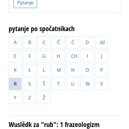
Pytanje
pytanje po spočatnikach
A
B
C
Č
Ć
D
dź
E
F
G
H
CH
I
J
K
Ł
L
M
N
O
P
R
S
Š
T
U
W
X
Y
Z
Ž
Wuslědk za "rub": 1 frazeologizm