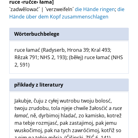
ruce ‹ručce› łama]
`zadwělować´ | `verzweifeln´
die Hände ringen
;
die
Hände über dem Kopf zusammenschlagen
Wörterbuchbelege
ruce łamać (Radyserb, Hrona 39; Kral 493;
Rězak 791; NHS 2, 193); (běłej) ruce łamać (NHS
2, 591)
přikłady z literatury
Jakubje, čuju z cyłej wutrobu twoju bolosć,
twoju zrudobu, tola njeje chwile žałosćić a
ruce
łamać
, ně, dyrbimoj hladać, zo kamisko, kotrež
ma tebje rozmjasć, pak zastajimoj, pak jemu
wuskočimoj, pak na tych zawróćimoj, kotřiž so
z nim na tebje měrja. (Ćišinski, ZSĆ 6, 141)