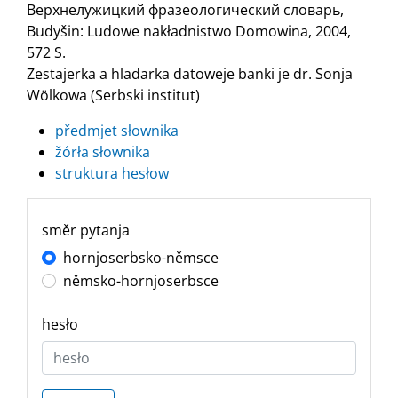
Верхнелужицкий фразеологический словарь,
Budyšin: Ludowe nakładnistwo Domowina, 2004,
572 S.
Zestajerka a hladarka datoweje banki je dr. Sonja
Wölkowa (Serbski institut)
předmjet słownika
žórła słownika
struktura hesłow
směr pytanja
hornjoserbsko-němsce
němsko-hornjoserbsce
hesło