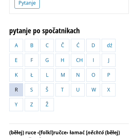
Pytanje
pytanje po spočatnikach
A
B
C
Č
Ć
D
dź
E
F
G
H
CH
I
J
K
Ł
L
M
N
O
P
R
S
Š
T
U
W
X
Y
Z
Ž
(běłej) ruce ‹[folkl]ručce› łamać
[
něchtó
(běłej)