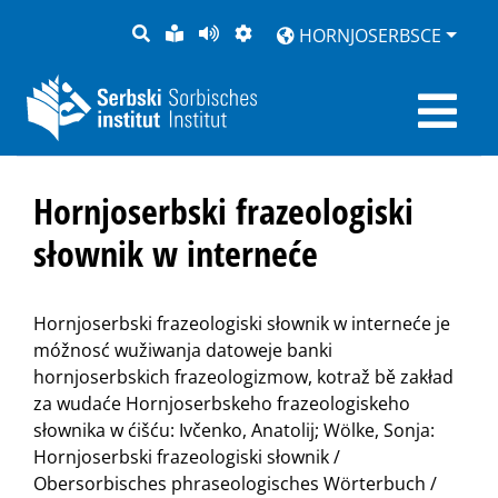
PYTANJE
LOCHKA
STRONU
ZWOBRAZNJENJE
HORNJOSERBSCE
RĚČ
PŘEDČITAĆ
Hornjoserbski frazeologiski
słownik w interneće
Hornjoserbski frazeologiski słownik w interneće je
móžnosć wužiwanja datoweje banki
hornjoserbskich frazeologizmow, kotraž bě zakład
za wudaće Hornjoserbskeho frazeologiskeho
słownika w ćišću: Ivčenko, Anatolij; Wölke, Sonja:
Hornjoserbski frazeologiski słownik /
Obersorbisches phraseologisches Wörterbuch /