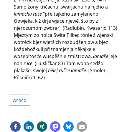
Samo žony křičachu, swarjachu na njeho a
łamachu ruce
"pře tajkeho zamyleneho
čłowjeka, kiž drje wjace njewě, što by z
njerozumom zworał". (Radlubin, Kwasarjo 113)
Mjeztym zo holca Swita Pilkec tónle žiwjenski
wotrězk bjez wjetšich rozbudźenjow a bjez
kóždehožkuli přiznamjenja někajkeje
wosebitosće wuspěšnje zmištrowa,
łamaše
jeje
nan
ruce
. (Husličkar 83) Tam wona sedźo
płakaše, swojej
běłej ručce łamaše
. (Smoler,
Pěsnički 1, 62)
wróćo