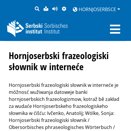
PYTANJE
LOCHKA
STRONU
ZWOBRAZNJENJE
HORNJOSERBSCE
RĚČ
PŘEDČITAĆ
Hornjoserbski frazeologiski
słownik w interneće
Hornjoserbski frazeologiski słownik w interneće je
móžnosć wužiwanja datoweje banki
hornjoserbskich frazeologizmow, kotraž bě zakład
za wudaće Hornjoserbskeho frazeologiskeho
słownika w ćišću: Ivčenko, Anatolij; Wölke, Sonja:
Hornjoserbski frazeologiski słownik /
Obersorbisches phraseologisches Wörterbuch /