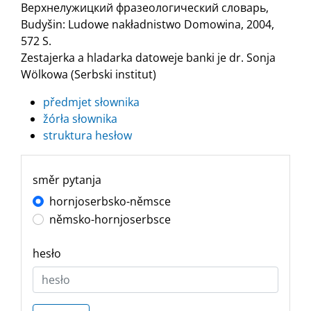
Верхнелужицкий фразеологический словарь,
Budyšin: Ludowe nakładnistwo Domowina, 2004,
572 S.
Zestajerka a hladarka datoweje banki je dr. Sonja
Wölkowa (Serbski institut)
předmjet słownika
žórła słownika
struktura hesłow
směr pytanja
hornjoserbsko-němsce
němsko-hornjoserbsce
hesło