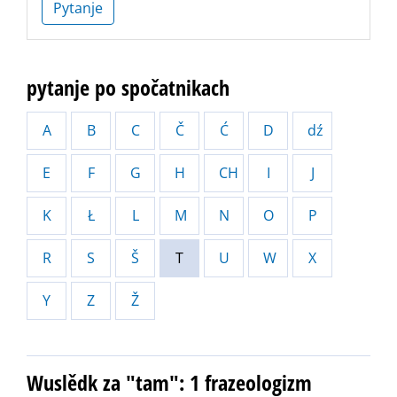
Pytanje
pytanje po spočatnikach
A
B
C
Č
Ć
D
dź
E
F
G
H
CH
I
J
K
Ł
L
M
N
O
P
R
S
Š
T
U
W
X
Y
Z
Ž
Wuslědk za "tam": 1 frazeologizm