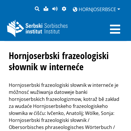
PYTANJE
LOCHKA
STRONU
ZWOBRAZNJENJE
HORNJOSERBSCE
RĚČ
PŘEDČITAĆ
Hornjoserbski frazeologiski
słownik w interneće
Hornjoserbski frazeologiski słownik w interneće je
móžnosć wužiwanja datoweje banki
hornjoserbskich frazeologizmow, kotraž bě zakład
za wudaće Hornjoserbskeho frazeologiskeho
słownika w ćišću: Ivčenko, Anatolij; Wölke, Sonja:
Hornjoserbski frazeologiski słownik /
Obersorbisches phraseologisches Wörterbuch /