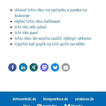
dóstać tchu ‹tku› na rjećazku a pawka na
bubonje
słyšeć tchu ‹tku› kašlować
tchi ‹tki, wši› pikać
tchi ‹tki› pasć
tchu ‹tku› do wucha sadźić ‹tyknyć›
někomu
trjechić kaž psyčk na tchi ‹pchi›
na něšto
dolnoserbski.de
hornjoserbsce.de
sorabicon.de