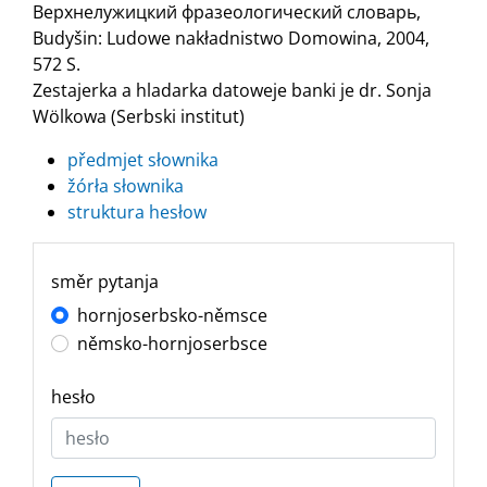
Верхнелужицкий фразеологический словарь,
Budyšin: Ludowe nakładnistwo Domowina, 2004,
572 S.
Zestajerka a hladarka datoweje banki je dr. Sonja
Wölkowa (Serbski institut)
předmjet słownika
žórła słownika
struktura hesłow
směr pytanja
hornjoserbsko-němsce
němsko-hornjoserbsce
hesło