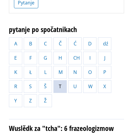
Pytanje
pytanje po spočatnikach
A
B
C
Č
Ć
D
dź
E
F
G
H
CH
I
J
K
Ł
L
M
N
O
P
R
S
Š
T
U
W
X
Y
Z
Ž
Wuslědk za "tcha": 6 frazeologizmow