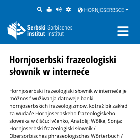
PYTANJE
LOCHKA
STRONU
ZWOBRAZNJENJE
HORNJOSERBSCE
RĚČ
PŘEDČITAĆ
Hornjoserbski frazeologiski
słownik w interneće
Hornjoserbski frazeologiski słownik w interneće je
móžnosć wužiwanja datoweje banki
hornjoserbskich frazeologizmow, kotraž bě zakład
za wudaće Hornjoserbskeho frazeologiskeho
słownika w ćišću: Ivčenko, Anatolij; Wölke, Sonja:
Hornjoserbski frazeologiski słownik /
Obersorbisches phraseologisches Wörterbuch /