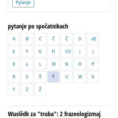
Pytanje
pytanje po spočatnikach
A
B
C
Č
Ć
D
dź
E
F
G
H
CH
I
J
K
Ł
L
M
N
O
P
R
S
Š
T
U
W
X
Y
Z
Ž
Wuslědk za "truba": 2 frazeologizmaj