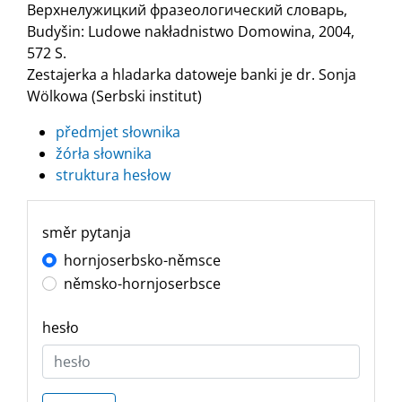
Верхнелужицкий фразеологический словарь,
Budyšin: Ludowe nakładnistwo Domowina, 2004,
572 S.
Zestajerka a hladarka datoweje banki je dr. Sonja
Wölkowa (Serbski institut)
předmjet słownika
žórła słownika
struktura hesłow
směr pytanja
hornjoserbsko-němsce
němsko-hornjoserbsce
hesło