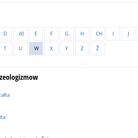
D
dź
E
F
G
H
CH
I
J
T
U
W
X
Y
Z
Ž
razeologizmow
ałta
ita