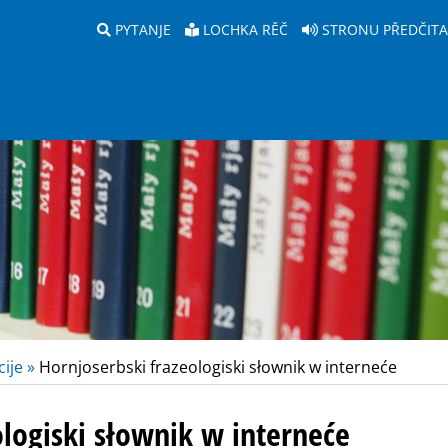
PYTANJE
LOCHKA RĚČ
STRONU PŘEDČIT
ije »
Hornjoserbski frazeologiski słownik w interneće
ologiski słownik w interneće