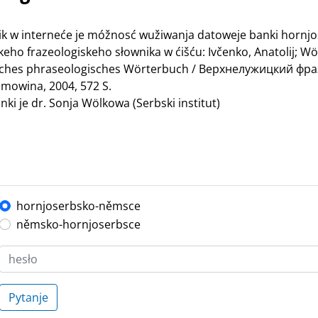
nik w interneće je móžnosć wužiwanja datoweje banki hornj
ho frazeologiskeho słownika w ćišću: Ivčenko, Anatolij; Wö
bisches phraseologisches Wörterbuch / Верхнелужицкий ф
mowina, 2004, 572 S.
ki je dr. Sonja Wölkowa (Serbski institut)
hornjoserbsko-němsce
němsko-hornjoserbsce
Pytanje