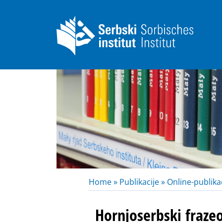
Home »
Publikacije »
Online-publikac
Hornjoserbski fraze