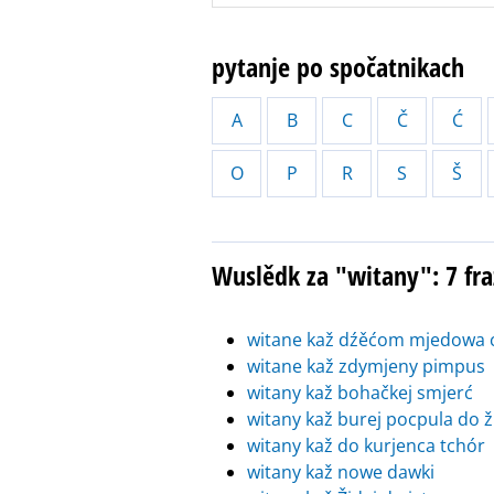
pytanje po spočatnikach
A
B
C
Č
Ć
O
P
R
S
Š
Wuslědk za "witany": 7 f
witane kaž dźěćom mjedowa c
witane kaž zdymjeny pimpus
witany kaž bohačkej smjerć
witany kaž burej pocpula do ž
witany kaž do kurjenca tchór
witany kaž nowe dawki