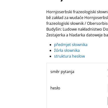
Hornjoserbski frazeologiski słow
bě zakład za wudaće Hornjoserbske
frazeologiski słownik / Obersor
Budyšin: Ludowe nakładnistwo Do
Zestajerka a hladarka datoweje ban
předmjet słownika
žórła słownika
struktura hesłow
směr pytanja
hesło