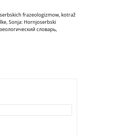
oserbskich frazeologizmow, kotraž
lke, Sonja: Hornjoserbski
разеологический словарь,