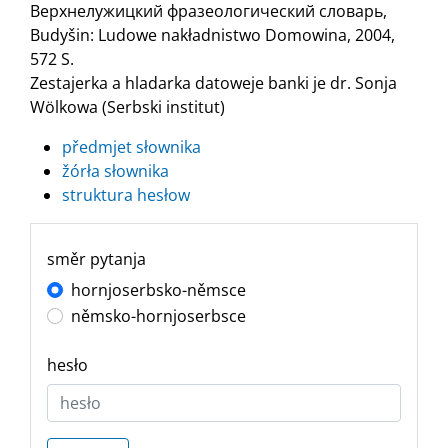
Верхнелужицкий фразеологический словарь,
Budyšin: Ludowe nakładnistwo Domowina, 2004,
572 S.
Zestajerka a hladarka datoweje banki je dr. Sonja
Wölkowa (Serbski institut)
předmjet słownika
žórła słownika
struktura hesłow
směr pytanja
hornjoserbsko-němsce
němsko-hornjoserbsce
hesło