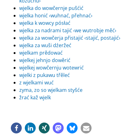
kožuchu›
wjelka do wowčernje pušćić
wjelka honić ‹wuhnać, přehnać›
wjelka k wowcy pósłać
wjelka za nadrami tajić ‹we wutrobje měć›
wjelka za wowčerja přistajić ‹stajić, postajić›
wjelka za wuši dźeržeć
wjelkam prědować
wjelkej jehnjo dowěrić
wjelkej wowčernju wotewrić
wjelki z pukawu třěleć
z wjelkami wuć
zyma, zo so wjelkam styšće
žrać kaž wjelk