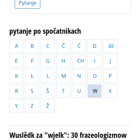
Pytanje
pytanje po spočatnikach
A
B
C
Č
Ć
D
dź
E
F
G
H
CH
I
J
K
Ł
L
M
N
O
P
R
S
Š
T
U
W
X
Y
Z
Ž
Wuslědk za "wjelk": 30 frazeologizmow