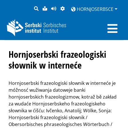
PYTANJE
LOCHKA
STRONU
ZWOBRAZNJENJE
HORNJOSERBSCE
RĚČ
PŘEDČITAĆ
Hornjoserbski frazeologiski
słownik w interneće
Hornjoserbski frazeologiski słownik w interneće je
móžnosć wužiwanja datoweje banki
hornjoserbskich frazeologizmow, kotraž bě zakład
za wudaće Hornjoserbskeho frazeologiskeho
słownika w ćišću: Ivčenko, Anatolij; Wölke, Sonja:
Hornjoserbski frazeologiski słownik /
Obersorbisches phraseologisches Wörterbuch /