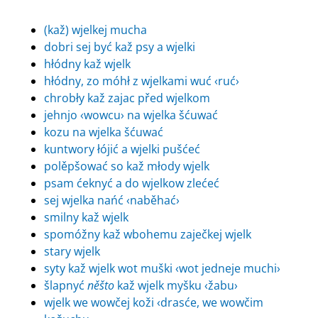
(kaž) wjelkej mucha
dobri sej być kaž psy a wjelki
hłódny kaž wjelk
hłódny, zo móhł z wjelkami wuć ‹ruć›
chrobły kaž zajac před wjelkom
jehnjo ‹wowcu› na wjelka šćuwać
kozu na wjelka šćuwać
kuntwory łójić a wjelki pušćeć
polěpšować so kaž młody wjelk
psam ćeknyć a do wjelkow zlećeć
sej wjelka nańć ‹naběhać›
smilny kaž wjelk
spomóžny kaž wbohemu zaječkej wjelk
stary wjelk
syty kaž wjelk wot muški ‹wot jedneje muchi›
šlapnyć
něšto
kaž wjelk myšku ‹žabu›
wjelk we wowčej koži ‹drasće, we wowčim