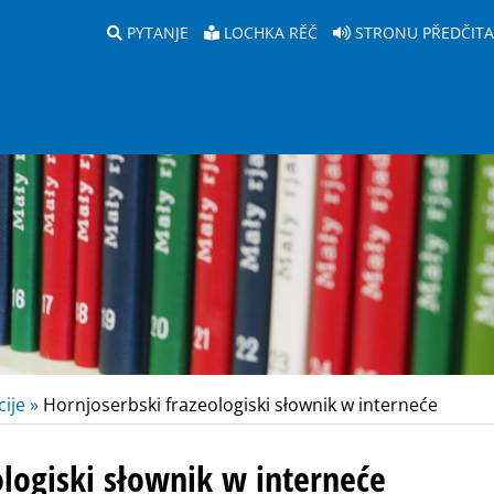
PYTANJE
LOCHKA RĚČ
STRONU PŘEDČIT
ije »
Hornjoserbski frazeologiski słownik w interneće
ologiski słownik w interneće