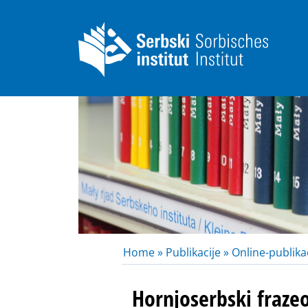
Home »
Publikacije »
Online-publikac
Hornjoserbski fraze