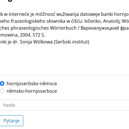
nik w interneće je móžnosć wužiwanja datoweje banki hornj
ho frazeologiskeho słownika w ćišću: Ivčenko, Anatolij; Wö
bisches phraseologisches Wörterbuch / Верхнелужицкий ф
mowina, 2004, 572 S.
ki je dr. Sonja Wölkowa (Serbski institut)
hornjoserbsko-němsce
němsko-hornjoserbsce
Pytanje