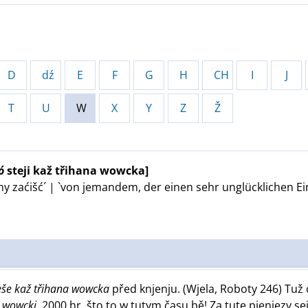
D
dź
E
F
G
H
CH
I
J
T
U
W
X
Y
Z
Ž
ó
steji kaž třihana wowcka]
wny zaćišć´ | `von jemandem, der einen sehr unglücklichen E
eše kaž třihana wowcka
před knjenju. (Wjela, Roboty 246) Tu
e wowcki
. 2000 hr, što to w tutym času bě! Za tute pjenjezy 