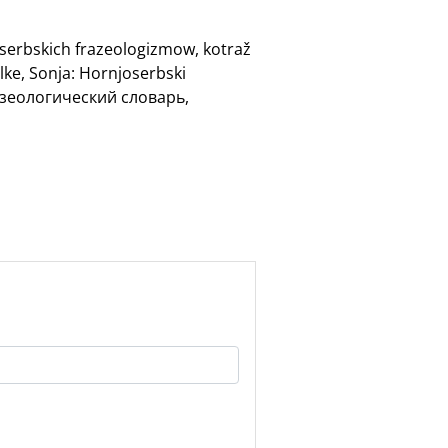
oserbskich frazeologizmow, kotraž
lke, Sonja: Hornjoserbski
разеологический словарь,