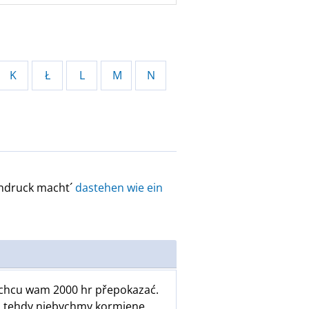
K
Ł
L
M
N
indruck macht´
dastehen wie ein
ž chcu wam 2000 hr přepokazać.
sej tehdy njebychmy kormjene