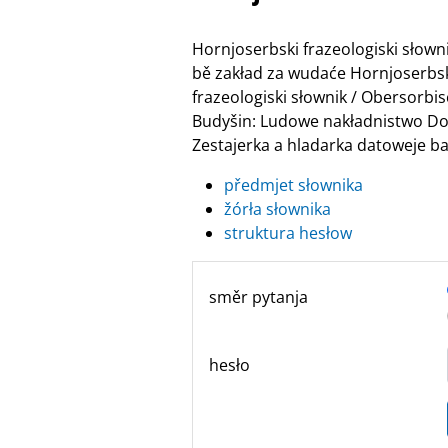
Hornjoserbski frazeologiski słow
bě zakład za wudaće Hornjoserbske
frazeologiski słownik / Obersor
Budyšin: Ludowe nakładnistwo Do
Zestajerka a hladarka datoweje ban
předmjet słownika
žórła słownika
struktura hesłow
směr pytanja
hesło