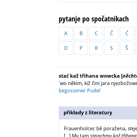
pytanje po spočatnikach
A
B
C
Č
Ć
O
P
R
S
Š
stać kaž třihana wowcka
[
něcht
`wo někim, kiž čini jara njezbožo
begossener Pudel
přikłady z literatury
Frauenholcec bě poražena,
stej
[...] My tam
stejachmy kaž třihan