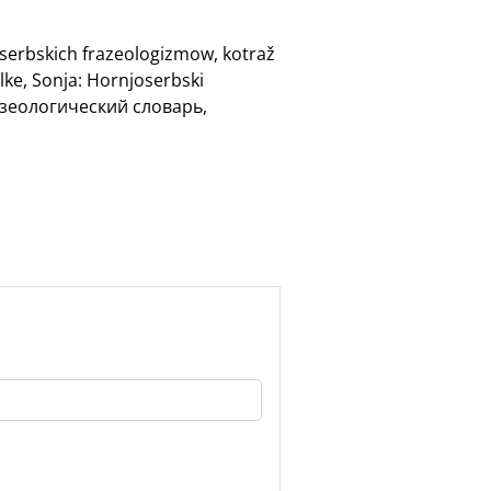
oserbskich frazeologizmow, kotraž
lke, Sonja: Hornjoserbski
разеологический словарь,