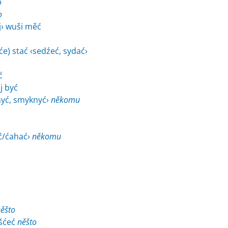
o
o
j› wuši měć
će) stać ‹sedźeć, sydać›
ć
j być
nyć, smyknyć›
někomu
ć/ćahać›
někomu
ěšto
ušćeć
něšto