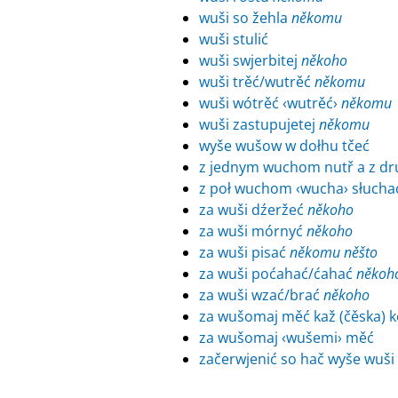
wuši so žehla
někomu
wuši stulić
wuši swjerbitej
někoho
wuši trěć/wutrěć
někomu
wuši wótrěć ‹wutrěć›
někomu
wuši zastupujetej
někomu
wyše wušow w dołhu tčeć
z jednym wuchom nutř a z dr
z poł wuchom ‹wucha› słuchać
za wuši dźeržeć
někoho
za wuši mórnyć
někoho
za wuši pisać
někomu
něšto
za wuši poćahać/ćahać
někoh
za wuši wzać/brać
někoho
za wušomaj měć kaž (čěska) ko
za wušomaj ‹wušemi› měć
začerwjenić so hač wyše wuši