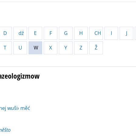
D
dź
E
F
G
H
CH
I
J
T
U
W
X
Y
Z
Ž
razeologizmow
nej wuši› měć
něšto