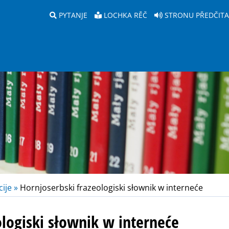
PYTANJE
LOCHKA RĚČ
STRONU PŘEDČIT
ije »
Hornjoserbski frazeologiski słownik w interneće
ologiski słownik w interneće