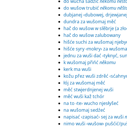
do wucha sadźić
někomu
něšt
do wušow trubić
někomu
něšt
dubjanej ‹dubowej, drjewjane
dundra za wušomaj měć
hač do wušow w slěbrje (a zło
hač do wušow zalubowany
hišće suchi za wušomaj njeby
hišće syry ‹mokry› za wušoma
jednu za wuši dać ‹tyknyć, su
k wušomaj přińć
někomu
kerk ma wuši
kožu přez wuši zdrěć ‹sćahny
łój za wušomaj měć
měć stwjerdnjenej wuši
měć wuši kaž tchór
na to ‹te› wucho njesłyšeć
na wušomaj sedźeć
napisać ‹zapisać› sej za wuši
n
nimo wuši ‹wušow› pušćić/p