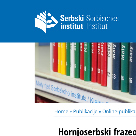
Home »
Publikacije »
Online-publikac
Hornjoserbski fraze