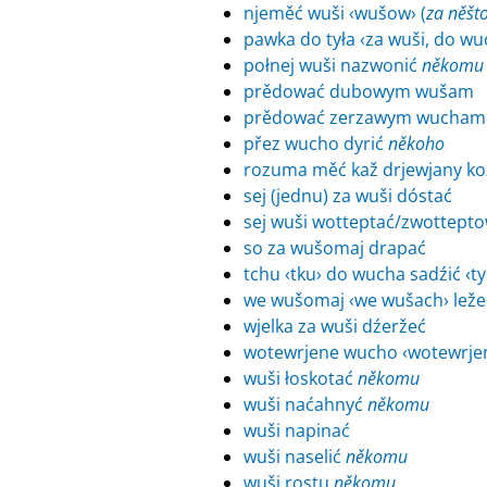
njeměć wuši ‹wušow› (
za něšt
pawka do tyła ‹za wuši, do wu
połnej wuši nazwonić
někomu
prědować dubowym wušam
prědować zerzawym wucham
přez wucho dyrić
někoho
rozuma měć kaž drjewjany koz
sej (jednu) za wuši dóstać
sej wuši wotteptać/zwottept
so za wušomaj drapać
tchu ‹tku› do wucha sadźić ‹t
we wušomaj ‹we wušach› lež
wjelka za wuši dźeržeć
wotewrjene wucho ‹wotewrje
wuši łoskotać
někomu
wuši naćahnyć
někomu
wuši napinać
wuši naselić
někomu
wuši rostu
někomu