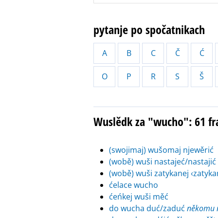
pytanje po spočatnikach
A
B
C
Č
Ć
O
P
R
S
Š
Wuslědk za "wucho": 61 f
(swojimaj) wušomaj njewěrić
(wobě) wuši nastajeć/nastajić
(wobě) wuši zatykanej ‹zatyka
ćelace wucho
ćeńkej wuši měć
do wucha duć/zaduć
někomu