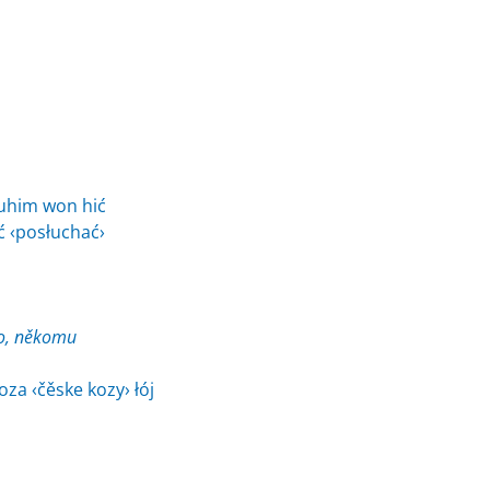
uhim won hić
 ‹posłuchać›
o, někomu
za ‹čěske kozy› łój