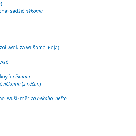
o
)
cha› sadźić
někomu
oł ‹woł› za wušomaj (łoja)
ować
yknyć›
někomu
eć
někomu
(
z něčim
)
nej wuši› měć
za někoho, něšto