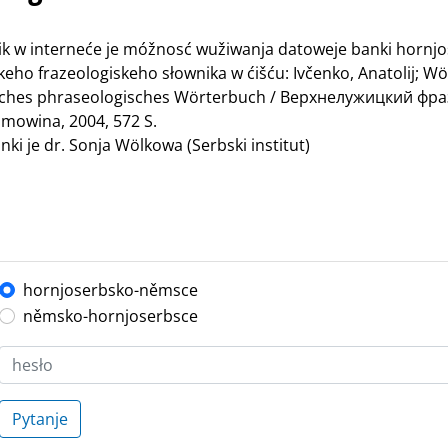
nik w interneće je móžnosć wužiwanja datoweje banki hornj
ho frazeologiskeho słownika w ćišću: Ivčenko, Anatolij; Wö
bisches phraseologisches Wörterbuch / Верхнелужицкий ф
mowina, 2004, 572 S.
ki je dr. Sonja Wölkowa (Serbski institut)
hornjoserbsko-němsce
němsko-hornjoserbsce
Pytanje