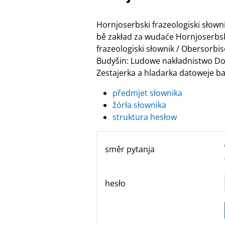
Hornjoserbski frazeologiski słow
bě zakład za wudaće Hornjoserbske
frazeologiski słownik / Obersor
Budyšin: Ludowe nakładnistwo Do
Zestajerka a hladarka datoweje ban
předmjet słownika
žórła słownika
struktura hesłow
směr pytanja
hesło