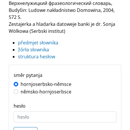
Верхнелужицкий фразеологический словарь,
Budyšin: Ludowe nakładnistwo Domowina, 2004,
572 S.
Zestajerka a hladarka datoweje banki je dr. Sonja
Wölkowa (Serbski institut)
předmjet słownika
žórła słownika
struktura hesłow
směr pytanja
hornjoserbsko-němsce
němsko-hornjoserbsce
hesło