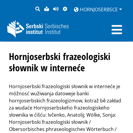
PYTANJE
LOCHKA
STRONU
ZWOBRAZNJENJE
HORNJOSERBSCE
RĚČ
PŘEDČITAĆ
Hornjoserbski frazeologiski
słownik w interneće
Hornjoserbski frazeologiski słownik w interneće je
móžnosć wužiwanja datoweje banki
hornjoserbskich frazeologizmow, kotraž bě zakład
za wudaće Hornjoserbskeho frazeologiskeho
słownika w ćišću: Ivčenko, Anatolij; Wölke, Sonja:
Hornjoserbski frazeologiski słownik /
Obersorbisches phraseologisches Wörterbuch /