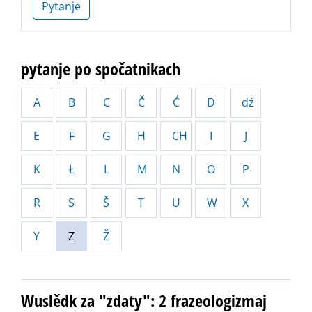
Pytanje
pytanje po spočatnikach
A
B
C
Č
Ć
D
dź
E
F
G
H
CH
I
J
K
Ł
L
M
N
O
P
R
S
Š
T
U
W
X
Y
Z
Ž
Wuslědk za "zdaty": 2 frazeologizmaj