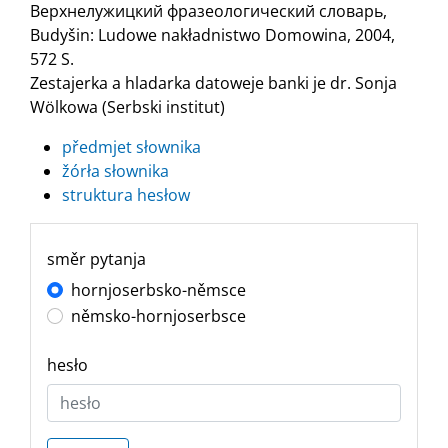
Верхнелужицкий фразеологический словарь,
Budyšin: Ludowe nakładnistwo Domowina, 2004,
572 S.
Zestajerka a hladarka datoweje banki je dr. Sonja
Wölkowa (Serbski institut)
předmjet słownika
žórła słownika
struktura hesłow
směr pytanja
hornjoserbsko-němsce
němsko-hornjoserbsce
hesło