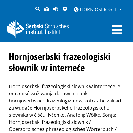
PYTANJE
LOCHKA
STRONU
ZWOBRAZNJENJE
HORNJOSERBSCE
RĚČ
PŘEDČITAĆ
Hornjoserbski frazeologiski
słownik w interneće
Hornjoserbski frazeologiski słownik w interneće je
móžnosć wužiwanja datoweje banki
hornjoserbskich frazeologizmow, kotraž bě zakład
za wudaće Hornjoserbskeho frazeologiskeho
słownika w ćišću: Ivčenko, Anatolij; Wölke, Sonja:
Hornjoserbski frazeologiski słownik /
Obersorbisches phraseologisches Wörterbuch /