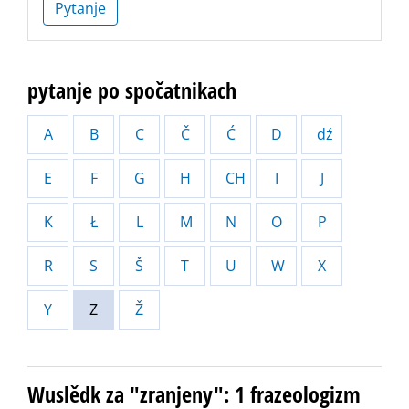
Pytanje
pytanje po spočatnikach
A
B
C
Č
Ć
D
dź
E
F
G
H
CH
I
J
K
Ł
L
M
N
O
P
R
S
Š
T
U
W
X
Y
Z
Ž
Wuslědk za "zranjeny": 1 frazeologizm